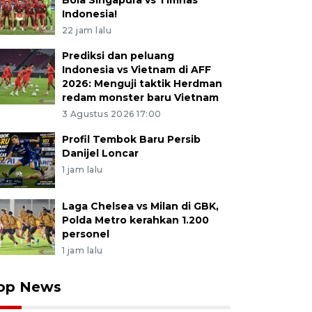
Bola Singapura vs Timnas
Indonesia!
22 jam lalu
Prediksi dan peluang
Indonesia vs Vietnam di AFF
2026: Menguji taktik Herdman
redam monster baru Vietnam
3 Agustus 2026 17:00
Profil Tembok Baru Persib
Danijel Loncar
1 jam lalu
Laga Chelsea vs Milan di GBK,
Polda Metro kerahkan 1.200
personel
1 jam lalu
op News