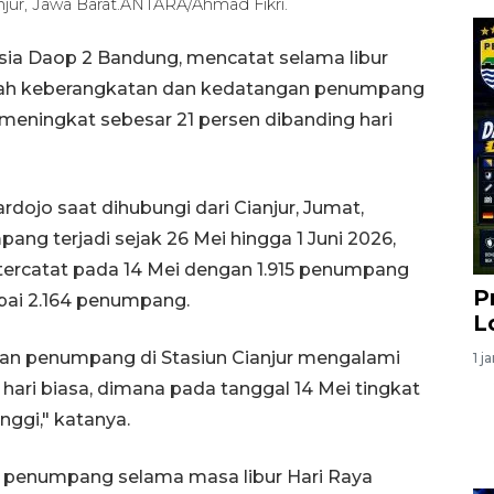
njur, Jawa Barat.ANTARA/Ahmad Fikri.
esia Daop 2 Bandung, mencatat selama libur
umlah keberangkatan dan kedatangan penumpang
t, meningkat sebesar 21 persen dibanding hari
jo saat dihubungi dari Cianjur, Jumat,
g terjadi sejak 26 Mei hingga 1 Juni 2026,
tercatat pada 14 Mei dengan 1.915 penumpang
P
pai 2.164 penumpang.
L
an penumpang di Stasiun Cianjur mengalami
1 j
 hari biasa, dimana pada tanggal 14 Mei tingkat
ggi," katanya.
 penumpang selama masa libur Hari Raya