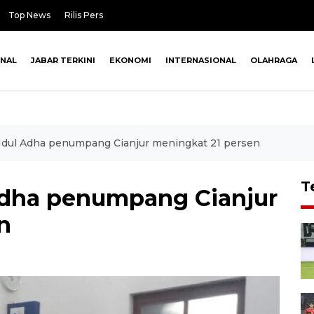
Top News
Rilis Pers
ONAL
JABAR TERKINI
EKONOMI
INTERNASIONAL
OLAHRAGA
 Idul Adha penumpang Cianjur meningkat 21 persen
T
 Adha penumpang Cianjur
n