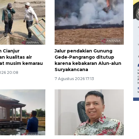
 Cianjur
Jalur pendakian Gunung
n kualitas air
Gede-Pangrango ditutup
aat musim kemarau
karena kebakaran Alun-alun
Suryakancana
026 20:08
160 ribu sambungan baru
7 Agustus 2026 17:13
jaringan gas 2026
2026-08-07 18:00:00