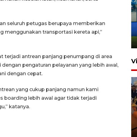
Penutupan latihan bela negara
dan seluruh petugas berupaya memberikan
dan manajerial SPPI di
Balikpapan
g menggunakan transportasi kereta api,”
31 Juli 2026 18:01
t terjadi antrean panjang penumpang di area
V
i dengan pengaturan pelayanan yang lebih awal,
ni dengan cepat.
 antrean yang cukup panjang namun kami
oarding lebih awal agar tidak terjadi
,” katanya.
Taklukkan DPMM FC, Persib
amankan tiket semifinal Piala
Presiden