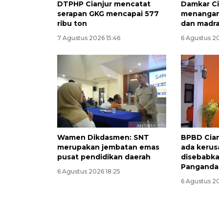
DTPHP Cianjur mencatat
Damkar Ci
serapan GKG mencapai 577
menangani
ribu ton
dan madr
7 Agustus 2026 15:46
6 Agustus 2
Wamen Dikdasmen: SNT
BPBD Cian
merupakan jembatan emas
ada kerus
pusat pendidikan daerah
disebabk
Panganda
6 Agustus 2026 18:25
6 Agustus 2