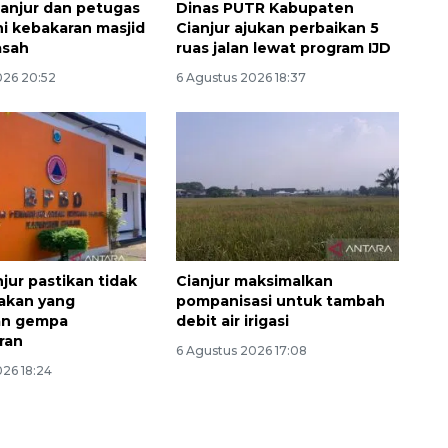
anjur dan petugas
Dinas PUTR Kabupaten
 kebakaran masjid
Cianjur ajukan perbaikan 5
asah
ruas jalan lewat program IJD
026 20:52
6 Agustus 2026 18:37
jur pastikan tidak
Cianjur maksimalkan
akan yang
pompanisasi untuk tambah
an gempa
debit air irigasi
ran
6 Agustus 2026 17:08
026 18:24