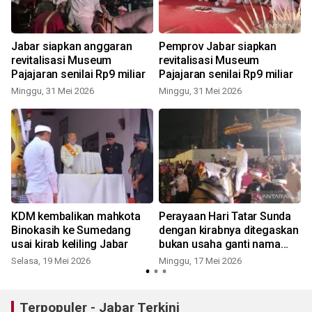
Jabar siapkan anggaran
Pemprov Jabar siapkan
revitalisasi Museum
revitalisasi Museum
Pajajaran senilai Rp9 miliar
Pajajaran senilai Rp9 miliar
Minggu, 31 Mei 2026
Minggu, 31 Mei 2026
KDM kembalikan mahkota
Perayaan Hari Tatar Sunda
e
Binokasih ke Sumedang
dengan kirabnya ditegaskan
usai kirab keliling Jabar
bukan usaha ganti nama
Jabar
Selasa, 19 Mei 2026
Minggu, 17 Mei 2026
Terpopuler - Jabar Terkini