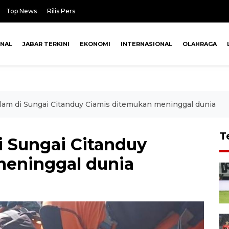
Top News
Rilis Pers
ONAL
JABAR TERKINI
EKONOMI
INTERNASIONAL
OLAHRAGA
lam di Sungai Citanduy Ciamis ditemukan meninggal dunia
T
i Sungai Citanduy
meninggal dunia