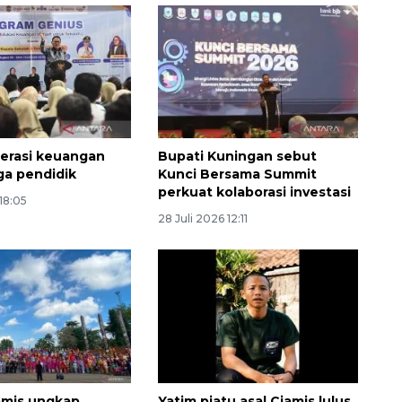
iterasi keuangan
Bupati Kuningan sebut
ga pendidik
Kunci Bersama Summit
perkuat kolaborasi investasi
 18:05
28 Juli 2026 12:11
Ekonomi triwulan II-2026
tumbuh 5,29 persen
2026-08-06 18:45:00
amis ungkap
Yatim piatu asal Ciamis lulus