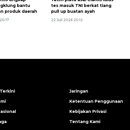
ngklung bantu
tes masuk TNI berkat tiang
n produk daerah
pull up buatan ayah
 20:17
22 Juli 2026 20:12
Terkini
Jaringan
omi
Ketentuan Penggunaan
nasional
Kebijakan Privasi
aga
Tentang Kami