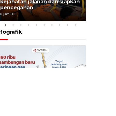
kejahatan jalanan dan siapkan
Jabar jag
pencegahan
tengah d
8 jam lalu
5 Agustus 202
nfografik