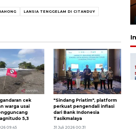
amankan tiket semifinal Piala
Presiden
RAHONG
LANSIA TENGGELAM DI CITANDUY
29 Juli 2026 01:36
I
gandaran cek
"Sindang Priatim", platform
n warga usai
perkuat pengendali inflasi
engguncang
dari Bank Indonesia
agnitudo 5,3
Tasikmalaya
026 09:45
31 Juli 2026 00:31