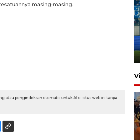
e kesatuannya masing-masing.
Penutupan latihan bela negara
dan manajerial SPPI di
Balikpapan
31 Juli 2026 18:01
V
g atau pengindeksan otomatis untuk AI di situs web ini tanpa
Taklukkan DPMM FC, Persib