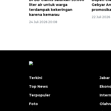
liter air untuk warga
Gebyar A
terdampak kekeringan
promosika
karena kemarau
22 Juli 2026
24 Juli 2026 20:08
Terkini
Jabar 
Top News
Ekon
Terpopuler
Inter
Foto
Olahr