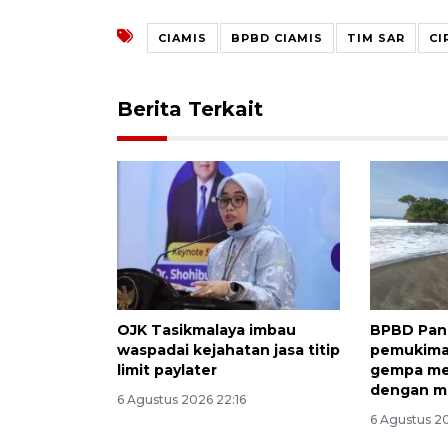
CIAMIS
BPBD CIAMIS
TIM SAR
CI
Berita Terkait
OJK Tasikmalaya imbau
BPBD Pan
waspadai kejahatan jasa titip
pemukima
limit paylater
gempa m
dengan m
6 Agustus 2026 22:16
6 Agustus 2