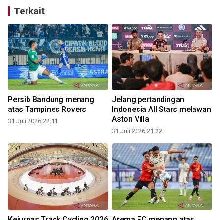
Terkait
Persib Bandung menang
Jelang pertandingan
atas Tampines Rovers
Indonesia All Stars melawan
Aston Villa
31 Juli 2026 22:11
31 Juli 2026 21:22
3
Kejurnas Track Cycling 2026
Arema FC menang atas