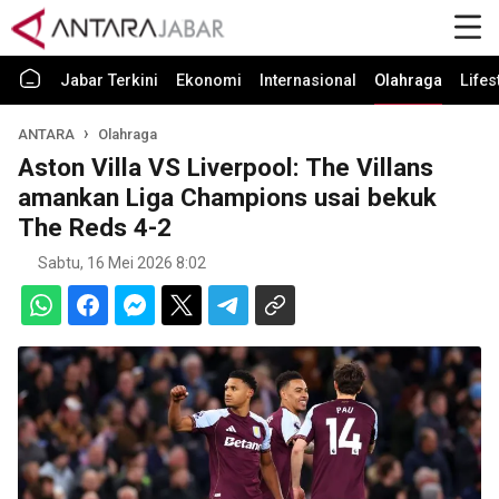
Jabar Terkini
Ekonomi
Internasional
Olahraga
Lifes
ANTARA
Olahraga
Aston Villa VS Liverpool: The Villans
amankan Liga Champions usai bekuk
The Reds 4-2
Sabtu, 16 Mei 2026 8:02