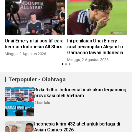
:
Unai Emery nilai positif cara
Ini penilaian Unai Emery
bermain Indonesia All Stars
soal penampilan Alejandro
Garnacho lawan Indonesia
Minggu, 2 Agustus 2026
Minggu, 2 Agustus 2026
J
Terpopuler - Olahraga
Rizki Ridho: Indonesia tidak akan terpancing
provokasi oleh Vietnam
4 hari lalu
Indonesia kirim 432 atlet untuk berlaga di
Asian Games 2026