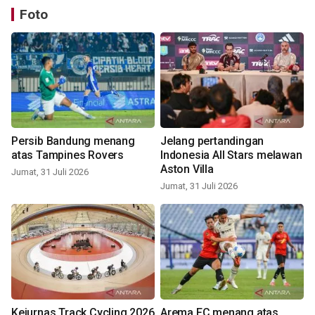
Foto
Persib Bandung menang
Jelang pertandingan
atas Tampines Rovers
Indonesia All Stars melawan
Aston Villa
Jumat, 31 Juli 2026
Jumat, 31 Juli 2026
Kejurnas Track Cycling 2026
Arema FC menang atas