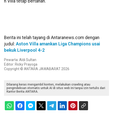
n Villa tetap bertahan.
Berita ini telah tayang di Antaranews.com dengan
judul:
Aston Villa amankan Liga Champions usai
bekuk Liverpool 4-2
Pewarta: Aldi Sultan
Editor: Ricky Prayoga
Copyright © ANTARA JAWABARAT 2026
Dilarang keras mengambil konten, melakukan crawling atau
pengindeksan otomatis untuk AI di situs web ini tanpa izin tertulis dari
Kantor Berita ANTARA.