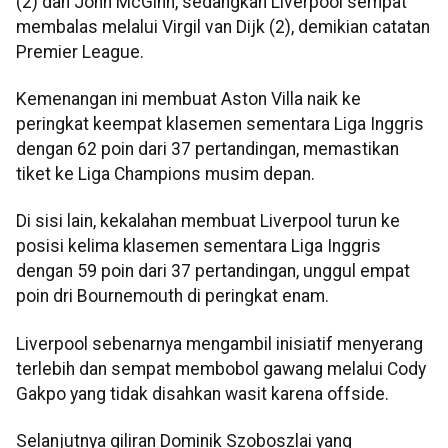
(2) dan John McGinn, sedangkan Liverpool sempat
membalas melalui Virgil van Dijk (2), demikian catatan
Premier League.
Kemenangan ini membuat Aston Villa naik ke
peringkat keempat klasemen sementara Liga Inggris
dengan 62 poin dari 37 pertandingan, memastikan
tiket ke Liga Champions musim depan.
Di sisi lain, kekalahan membuat Liverpool turun ke
posisi kelima klasemen sementara Liga Inggris
dengan 59 poin dari 37 pertandingan, unggul empat
poin dri Bournemouth di peringkat enam.
Liverpool sebenarnya mengambil inisiatif menyerang
terlebih dan sempat membobol gawang melalui Cody
Gakpo yang tidak disahkan wasit karena offside.
Selanjutnya giliran Dominik Szoboszlai yang