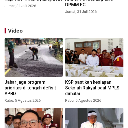
DPMM FC
Jumat, 31 Juli 2026
Jumat, 31 Juli 2026
Video
Jabar jaga program
KSP pastikan kesiapan
prioritas di tengah defisit
Sekolah Rakyat saat MPLS
APBD
dimulai
Rabu, 5 Agustus 2026
Rabu, 5 Agustus 2026