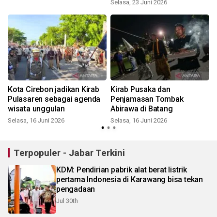
budaya agar berkelanjutan
Selasa, 23 Juni 2026
S
Kota Cirebon jadikan Kirab
Kirab Pusaka dan
Pulasaren sebagai agenda
Penjamasan Tombak
wisata unggulan
Abirawa di Batang
Selasa, 16 Juni 2026
Selasa, 16 Juni 2026
Terpopuler - Jabar Terkini
KDM: Pendirian pabrik alat berat listrik
pertama Indonesia di Karawang bisa tekan
pengadaan
Jul 30th