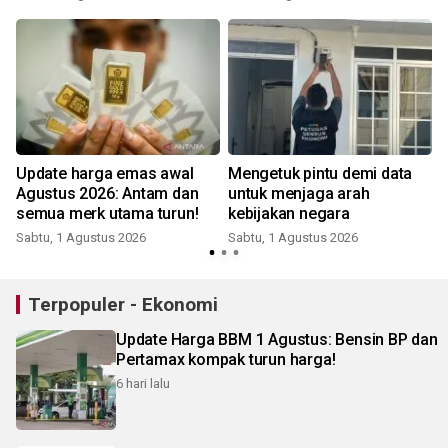
Update harga emas awal
Mengetuk pintu demi data
Agustus 2026: Antam dan
untuk menjaga arah
semua merk utama turun!
kebijakan negara
Sabtu, 1 Agustus 2026
Sabtu, 1 Agustus 2026
S
Terpopuler - Ekonomi
Update Harga BBM 1 Agustus: Bensin BP dan
Pertamax kompak turun harga!
6 hari lalu