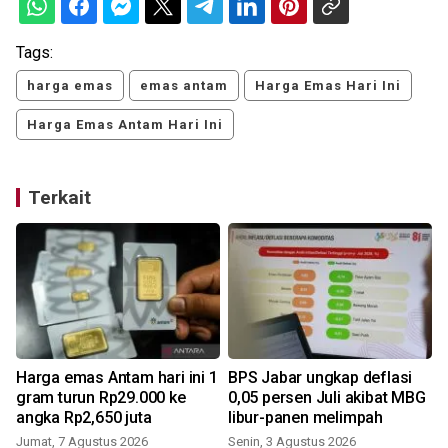
Tags:
harga emas
emas antam
Harga Emas Hari Ini
Harga Emas Antam Hari Ini
Terkait
a
Harga emas Antam hari ini 1
BPS Jabar ungkap deflasi
gram turun Rp29.000 ke
0,05 persen Juli akibat MBG
angka Rp2,650 juta
libur-panen melimpah
Jumat, 7 Agustus 2026
Senin, 3 Agustus 2026
S