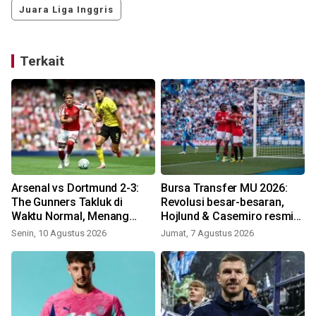
Juara Liga Inggris
Terkait
Arsenal vs Dortmund 2-3:
Bursa Transfer MU 2026:
c
The Gunners Takluk di
Revolusi besar-besaran,
Waktu Normal, Menang
Hojlund & Casemiro resmi
Drama Adu Penalti!
didepak!
Senin, 10 Agustus 2026
Jumat, 7 Agustus 2026
S