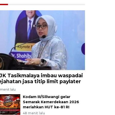
JK Tasikmalaya imbau waspadai
ejahatan jasa titip limit paylater
menit lalu
Kodam III/Siliwangi gelar
Semarak Kemerdekaan 2026
meriahkan HUT ke-81 RI
48 menit lalu