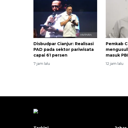
Disbudpar Cianjur: Realisasi
Pemkab Ci
PAD pada sektor pariwisata
mengusulk
capai 61 persen
masuk PBI
7 jam lalu
12 jam lalu