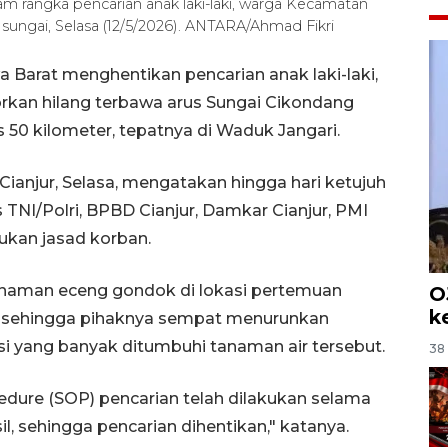
lam rangka pencarian anak laki-laki, warga Kecamatan
sungai, Selasa (12/5/2026). ANTARA/Ahmad Fikri
a Barat menghentikan pencarian anak laki-laki,
kan hilang terbawa arus Sungai Cikondang
us 50 kilometer, tepatnya di Waduk Jangari.
Cianjur, Selasa, mengatakan hingga hari ketujuh
 TNI/Polri, BPBD Cianjur, Damkar Cianjur, PMI
ukan jasad korban.
tanaman eceng gondok di lokasi pertemuan
O
k
, sehingga pihaknya sempat menurunkan
i yang banyak ditumbuhi tanaman air tersebut.
38 
edure (SOP) pencarian telah dilakukan selama
, sehingga pencarian dihentikan," katanya.