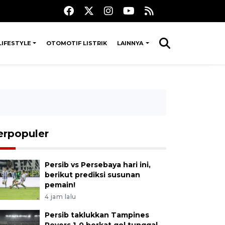
LIFESTYLE
OTOMOTIF LISTRIK
LAINNYA
erpopuler
Persib vs Persebaya hari ini,
berikut prediksi susunan
pemain!
4 jam lalu
Persib taklukkan Tampines