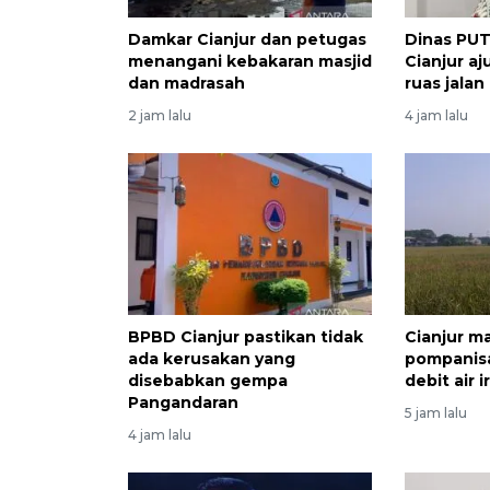
Damkar Cianjur dan petugas
Dinas PU
menangani kebakaran masjid
Cianjur a
dan madrasah
ruas jalan
2 jam lalu
4 jam lalu
BPBD Cianjur pastikan tidak
Cianjur m
ada kerusakan yang
pompanis
disebabkan gempa
debit air i
Pangandaran
5 jam lalu
4 jam lalu