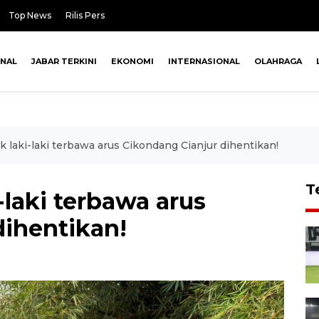
Top News
Rilis Pers
ONAL
JABAR TERKINI
EKONOMI
INTERNASIONAL
OLAHRAGA
 laki-laki terbawa arus Cikondang Cianjur dihentikan!
T
-laki terbawa arus
dihentikan!