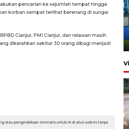
akukan pencarian ke sejumlah tempat hingga
n korban sempat terlihat berenang di sungai
Penutupan latihan bela negara
dan manajerial SPPI di
 BPBD Cianjur, PMI Cianjur, dan relawan masih
Balikpapan
ng dikerahkan sekitar 30 orang dibagi menjadi
31 Juli 2026 18:01
V
Pigai: Penangkapan begal
g atau pengindeksan otomatis untuk AI di situs web ini tanpa
tetap kewenangan aparat