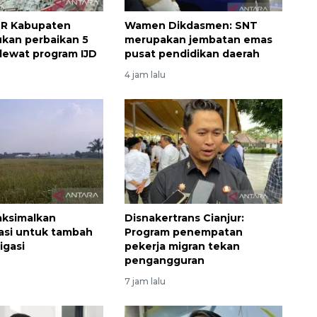
TR Kabupaten
Wamen Dikdasmen: SNT
jukan perbaikan 5
merupakan jembatan emas
 lewat program IJD
pusat pendidikan daerah
4 jam lalu
Memberantas kejahatan
jalanan Jakarta
aksimalkan
Disnakertrans Cianjur:
2026-08-05 18:00:00
asi untuk tambah
Program penempatan
rigasi
pekerja migran tekan
pengangguran
7 jam lalu