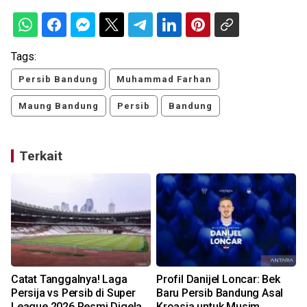
Tags:
Persib Bandung
Muhammad Farhan
Maung Bandung
Persib
Bandung
Terkait
Catat Tanggalnya! Laga
Profil Danijel Loncar: Bek
i
Persija vs Persib di Super
Baru Persib Bandung Asal
League 2026 Resmi Digelar
Kroasia untuk Musim