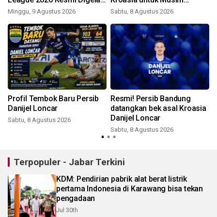
di GBK
2026/2027
Minggu, 9 Agustus 2026
Sabtu, 8 Agustus 2026
Profil Tembok Baru Persib
Resmi! Persib Bandung
Danijel Loncar
datangkan bek asal Kroasia
Danijel Loncar
Sabtu, 8 Agustus 2026
Sabtu, 8 Agustus 2026
Terpopuler - Jabar Terkini
KDM: Pendirian pabrik alat berat listrik
pertama Indonesia di Karawang bisa tekan
pengadaan
Jul 30th