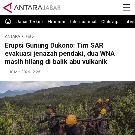
Jabar Terkini
Ekonomi
Internasional
Olahraga
Lifes
ANTARA
Foto
Erupsi Gunung Dukono: Tim SAR
evakuasi jenazah pendaki, dua WNA
masih hilang di balik abu vulkanik
10 Mei 2026 12:25