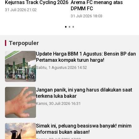
Kejurnas Track Cycling 2026
Arema FC menang atas
DPMM FC
31 Juli 2026 21:02
31 Juli 2026 18:03
3
Terpopuler
Update Harga BBM 1 Agustus: Bensin BP dan
Pertamax kompak turun harga!
Sabtu, 1 Agustus 2026 14:52
Jangan panik, ini yang harus dilakukan saat
terkena luka bakar
Kamis, 30 Juli 2026 16:31
Simak ini, peluang beasiswa banyak! minim
informasi bukan alasan!