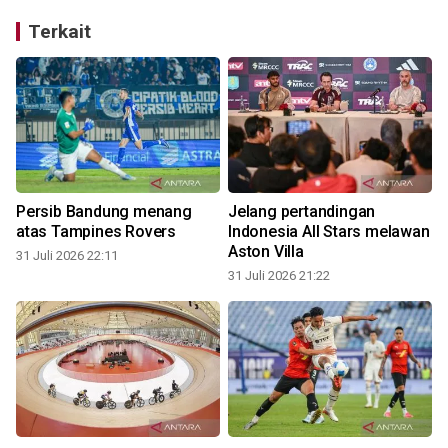
Terkait
Persib Bandung menang
Jelang pertandingan
atas Tampines Rovers
Indonesia All Stars melawan
Aston Villa
31 Juli 2026 22:11
31 Juli 2026 21:22
3