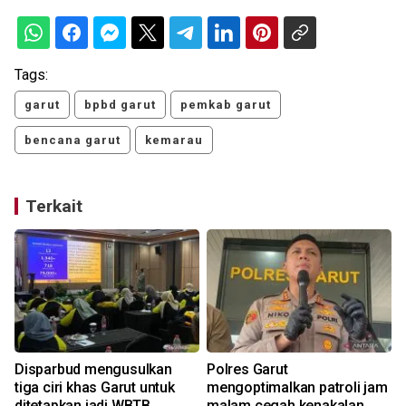
Tags:
garut
bpbd garut
pemkab garut
bencana garut
kemarau
Terkait
Disparbud mengusulkan
Polres Garut
p
tiga ciri khas Garut untuk
mengoptimalkan patroli jam
ditetapkan jadi WBTB
malam cegah kenakalan