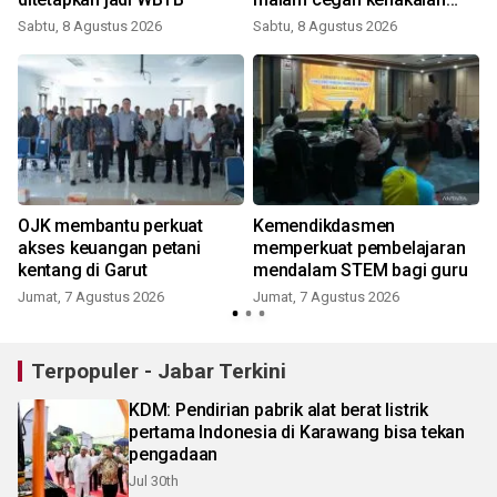
pelajar
Sabtu, 8 Agustus 2026
Sabtu, 8 Agustus 2026
OJK membantu perkuat
Kemendikdasmen
akses keuangan petani
memperkuat pembelajaran
kentang di Garut
mendalam STEM bagi guru
Jumat, 7 Agustus 2026
Jumat, 7 Agustus 2026
Terpopuler - Jabar Terkini
KDM: Pendirian pabrik alat berat listrik
pertama Indonesia di Karawang bisa tekan
pengadaan
Jul 30th