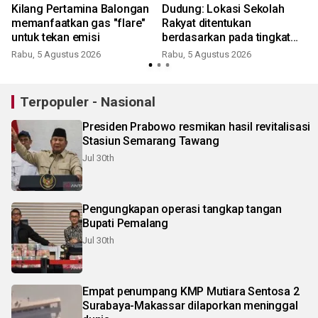
Kilang Pertamina Balongan
Dudung: Lokasi Sekolah
memanfaatkan gas "flare"
Rakyat ditentukan
untuk tekan emisi
berdasarkan pada tingkat
kemiskinan wilayah
Rabu, 5 Agustus 2026
Rabu, 5 Agustus 2026
K
Terpopuler - Nasional
Presiden Prabowo resmikan hasil revitalisasi
Stasiun Semarang Tawang
Jul 30th
Pengungkapan operasi tangkap tangan
Bupati Pemalang
Jul 30th
Empat penumpang KMP Mutiara Sentosa 2
Surabaya-Makassar dilaporkan meninggal