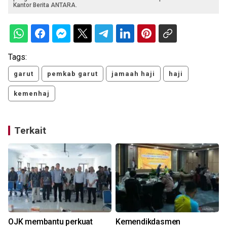
Kantor Berita ANTARA.
Tags:
garut
pemkab garut
jamaah haji
haji
kemenhaj
Terkait
OJK membantu perkuat
Kemendikdasmen