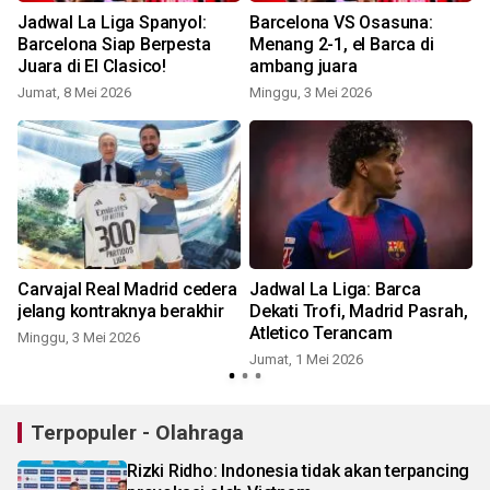
Jadwal La Liga Spanyol:
Barcelona VS Osasuna:
Barcelona Siap Berpesta
Menang 2-1, el Barca di
Juara di El Clasico!
ambang juara
Jumat, 8 Mei 2026
Minggu, 3 Mei 2026
K
Carvajal Real Madrid cedera
Jadwal La Liga: Barca
jelang kontraknya berakhir
Dekati Trofi, Madrid Pasrah,
Atletico Terancam
Minggu, 3 Mei 2026
Jumat, 1 Mei 2026
M
Terpopuler - Olahraga
Rizki Ridho: Indonesia tidak akan terpancing