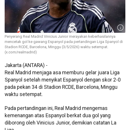
Penyerang Real Madrid Vinicius Junior merayakan keberhasilannya
mencetak gol ke gawang Espanyol pada pertandingan Liga Spanyol di
Stadion RCDE, Barcelona, Minggu (3/5/2026) waktu setempat.
(x.com/realmadrid)
Jakarta (ANTARA) -
Real Madrid menjaga asa memburu gelar juara Liga
Spanyol setelah menyikat Espanyol dengan skor 2-0
pada pekan 34 di Stadion RCDE, Barcelona, Minggu
waktu setempat.
Pada pertandingan ini, Real Madrid mengemas
kemenangan atas Espanyol berkat dua gol yang
diborong oleh Vinicius Junior, demikian catatan La
Liga.