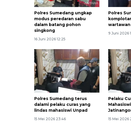
Polres Sumedang ungkap
Polres S
modus peredaran sabu
komplota
dalam batang pohon
wartawan
singkong
9 Juni 2026 
16 Juni 2026 12:25
Polres Sumedang terus
Pelaku Cu
dalami pelaku curas yang
Mahasiswi
lindas mahasiswi Unpad
Jatinango
15 Mei 2026 23:46
15 Mei 2026 