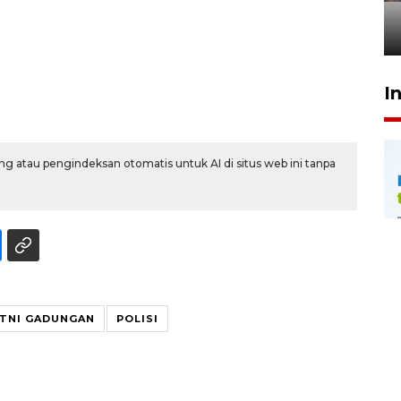
penegak hukum
29 Juli 2026 00:31
I
g atau pengindeksan otomatis untuk AI di situs web ini tanpa
TNI GADUNGAN
POLISI