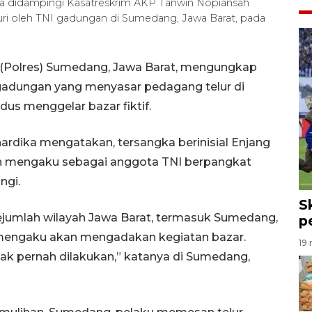
 didampingi Kasatreskrim AKP Tanwin Nopiansah
uri oleh TNI gadungan di Sumedang, Jawa Barat, pada
 (Polres) Sumedang, Jawa Barat, mengungkap
gadungan yang menyasar pedagang telur di
us menggelar bazar fiktif.
dika mengatakan, tersangka berinisial Enjang
an mengaku sebagai anggota TNI berpangkat
ngi.
S
ejumlah wilayah Jawa Barat, termasuk Sumedang,
p
 mengaku akan mengadakan kegiatan bazar.
19 
dak pernah dilakukan,” katanya di Sumedang,