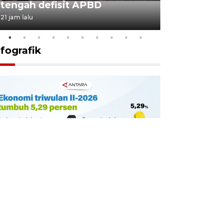
tengah defisit APBD
dimulai
21 jam lalu
22 jam lalu
nfografik