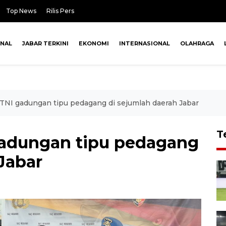
Top News
Rilis Pers
ONAL
JABAR TERKINI
EKONOMI
INTERNASIONAL
OLAHRAGA
 TNI gadungan tipu pedagang di sejumlah daerah Jabar
T
gadungan tipu pedagang
Jabar