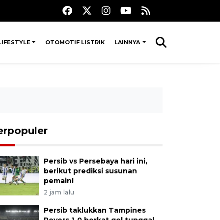
LIFESTYLE
OTOMOTIF LISTRIK
LAINNYA
erpopuler
Persib vs Persebaya hari ini,
berikut prediksi susunan
pemain!
2 jam lalu
Persib taklukkan Tampines