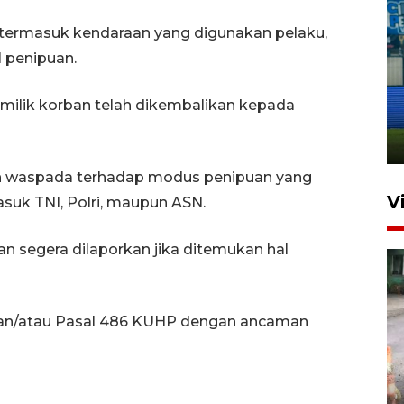
 termasuk kendaraan yang digunakan pelaku,
l penipuan.
Penutupan latihan bela negara
dan manajerial SPPI di
r milik korban telah dikembalikan kepada
Balikpapan
31 Juli 2026 18:01
ih waspada terhadap modus penipuan yang
V
suk TNI, Polri, maupun ASN.
an segera dilaporkan jika ditemukan hal
 dan/atau Pasal 486 KUHP dengan ancaman
Pigai: Penangkapan begal
tetap kewenangan aparat