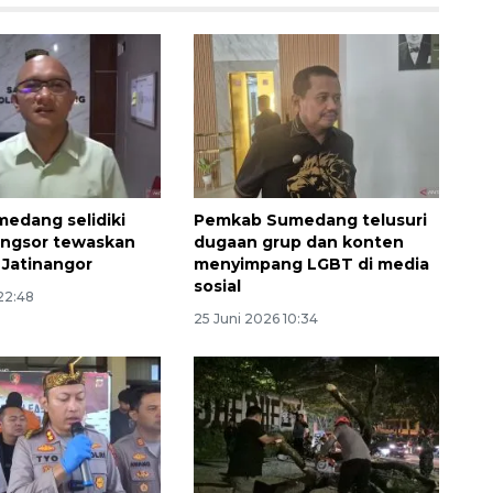
medang selidiki
Pemkab Sumedang telusuri
ongsor tewaskan
dugaan grup dan konten
 Jatinangor
menyimpang LGBT di media
sosial
 22:48
Memberantas kejahatan
25 Juni 2026 10:34
jalanan Jakarta
2026-08-05 18:00:00