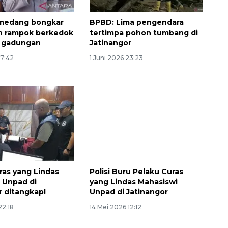
umedang bongkar
BPBD: Lima pengendara
n rampok berkedok
tertimpa pohon tumbang di
 gadungan
Jatinangor
17:42
1 Juni 2026 23:23
ras yang Lindas
Polisi Buru Pelaku Curas
 Unpad di
yang Lindas Mahasiswi
r ditangkap!
Unpad di Jatinangor
22:18
14 Mei 2026 12:12