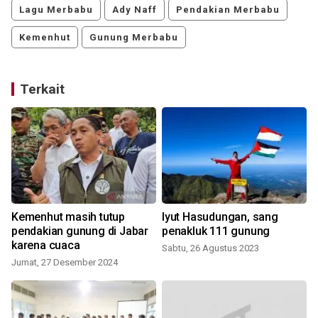
Lagu Merbabu
Ady Naff
Pendakian Merbabu
Kemenhut
Gunung Merbabu
Terkait
Kemenhut masih tutup
Iyut Hasudungan, sang
pendakian gunung di Jabar
penakluk 111 gunung
karena cuaca
Sabtu, 26 Agustus 2023
Jumat, 27 Desember 2024
S