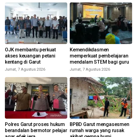
OJK membantu perkuat
Kemendikdasmen
akses keuangan petani
memperkuat pembelajaran
kentang di Garut
mendalam STEM bagi guru
Jumat, 7 Agustus 2026
Jumat, 7 Agustus 2026
Polres Garut proses hukum
BPBD Garut mengasesmen
berandalan bermotor pelajar
rumah warga yang rusak
agar efek jera
akibat gempa bumi