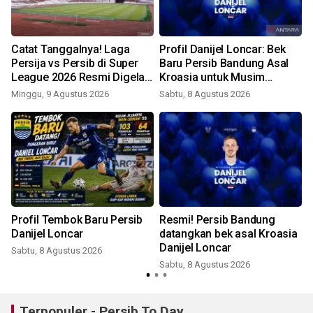
Catat Tanggalnya! Laga
Profil Danijel Loncar: Bek
i
Persija vs Persib di Super
Baru Persib Bandung Asal
League 2026 Resmi Digelar
Kroasia untuk Musim
di GBK
2026/2027
Minggu, 9 Agustus 2026
Sabtu, 8 Agustus 2026
Profil Tembok Baru Persib
Resmi! Persib Bandung
Danijel Loncar
datangkan bek asal Kroasia
Danijel Loncar
Sabtu, 8 Agustus 2026
Sabtu, 8 Agustus 2026
Terpopuler - Persib To Day