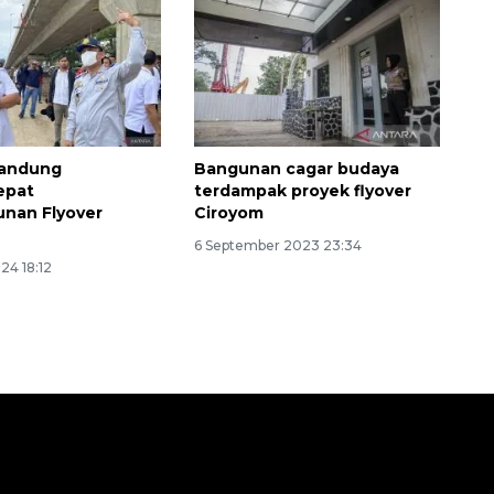
andung
Bangunan cagar budaya
epat
terdampak proyek flyover
nan Flyover
Ciroyom
6 September 2023 23:34
24 18:12