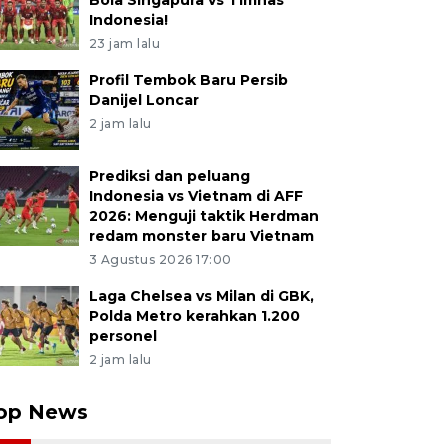
Bola Singapura vs Timnas
Indonesia!
23 jam lalu
Profil Tembok Baru Persib
Danijel Loncar
2 jam lalu
Prediksi dan peluang
Indonesia vs Vietnam di AFF
2026: Menguji taktik Herdman
redam monster baru Vietnam
3 Agustus 2026 17:00
Laga Chelsea vs Milan di GBK,
Polda Metro kerahkan 1.200
personel
2 jam lalu
op News