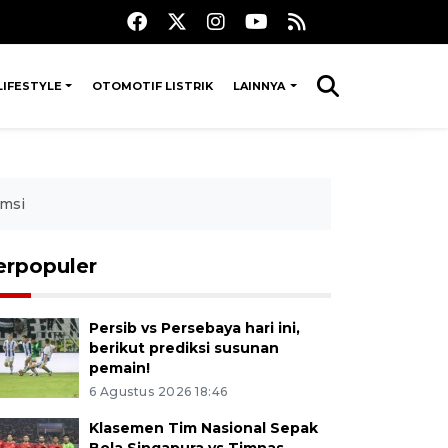
LIFESTYLE
OTOMOTIF LISTRIK
LAINNYA
msi
erpopuler
Persib vs Persebaya hari ini,
berikut prediksi susunan
pemain!
6 Agustus 2026 18:46
Klasemen Tim Nasional Sepak