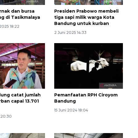
rnak dan bursa
Presiden Prabowo membeli
ng di Tasikmalaya
tiga sapi milik warga Kota
Bandung untuk kurban
2025 18:22
2 Juni 2025 14:33
160 ribu sambungan baru
jaringan gas 2026
ung catat jumlah
Pemanfaatan RPH Ciroyom
2026-08-07 18:00:00
ban capai 13.701
Bandung
15 Juni 2024 18:04
 20:30