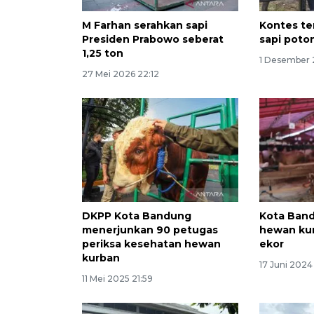
M Farhan serahkan sapi
Kontes te
Presiden Prabowo seberat
sapi poto
1,25 ton
1 Desember 
27 Mei 2026 22:12
DKPP Kota Bandung
Kota Band
menerjunkan 90 petugas
hewan kur
periksa kesehatan hewan
ekor
kurban
17 Juni 2024
11 Mei 2025 21:59