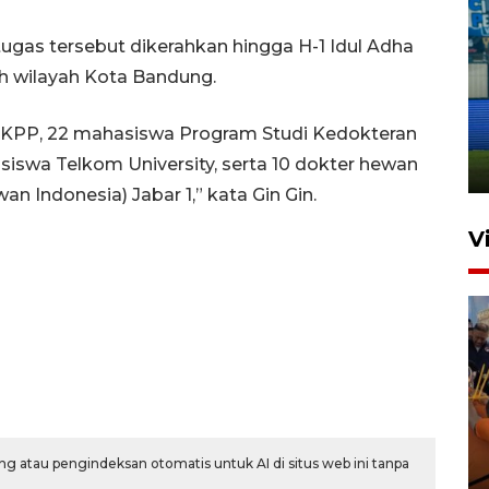
ugas tersebut dikerahkan hingga H-1 Idul Adha
uh wilayah Kota Bandung.
Penutupan latihan bela negara
dan manajerial SPPI di
nal DKPP, 22 mahasiswa Program Studi Kedokteran
Balikpapan
siswa Telkom University, serta 10 dokter hewan
31 Juli 2026 18:01
 Indonesia) Jabar 1,” kata Gin Gin.
V
Taklukkan DPMM FC, Persib
g atau pengindeksan otomatis untuk AI di situs web ini tanpa
amankan tiket semifinal Piala