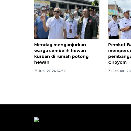
Mendag menganjurkan
Pemkot B
warga sembelih hewan
memperc
kurban di rumah potong
pembangu
hewan
Ciroyom
15 Juni 2024 14:57
31 Januari 20