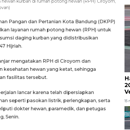
n hewan kurban di rumah potong hewan (RPH) Ciroyom,
ovan)
nan Pangan dan Pertanian Kota Bandung (DKPP)
lkan layanan rumah potong hewan (RPH) untuk
msi daging kurban yang didistribusikan
 Hijriah.
anjar mengatakan RPH di Ciroyom dan
n kesehatan hewan yang ketat, sehingga
fasilitas tersebut.
H
2
V
rjalan lancar karena telah dipersiapkan
n seperti pasokan listrik, perlengkapan, serta
15 
iputi dokter hewan, paramedik, dan petugas
g, Senin.