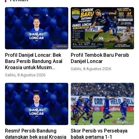
Profil Danijel Loncar: Bek
Profil Tembok Baru Persib
Baru Persib Bandung Asal
Danijel Loncar
Kroasia untuk Musim
Sabtu, 8 Agustus 2026
2026/2027
Sabtu, 8 Agustus 2026
Resmi! Persib Bandung
Skor Persib vs Persebaya
datangkan bek asal Kroasia
babak pertama 1-1