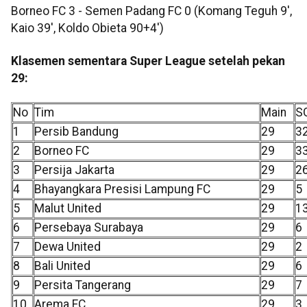
Borneo FC 3 - Semen Padang FC 0 (Komang Teguh 9',
Kaio 39', Koldo Obieta 90+4')
Klasemen sementara Super League setelah pekan
29:
No
Tim
Main
S
1
Persib Bandung
29
3
2
Borneo FC
29
3
3
Persija Jakarta
29
2
4
Bhayangkara Presisi Lampung FC
29
5
5
Malut United
29
1
6
Persebaya Surabaya
29
6
7
Dewa United
29
2
8
Bali United
29
6
9
Persita Tangerang
29
7
10
Arema FC
29
3