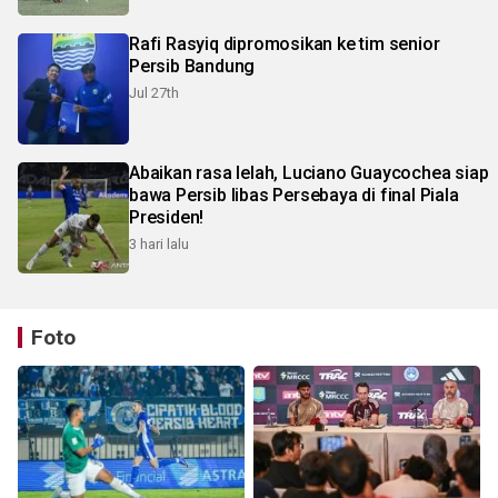
Rafi Rasyiq dipromosikan ke tim senior
Persib Bandung
Jul 27th
Abaikan rasa lelah, Luciano Guaycochea siap
bawa Persib libas Persebaya di final Piala
Presiden!
3 hari lalu
Foto