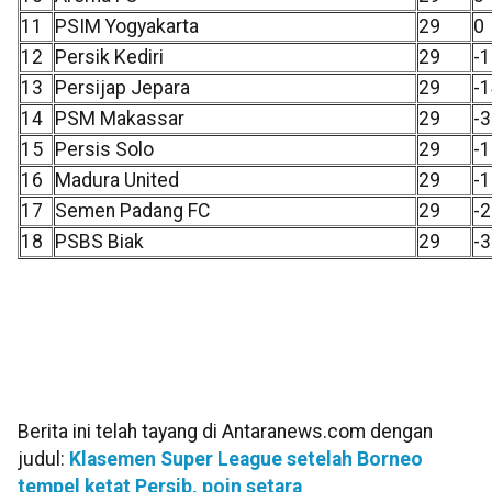
11
PSIM Yogyakarta
29
0
12
Persik Kediri
29
-
13
Persijap Jepara
29
-
14
PSM Makassar
29
-3
15
Persis Solo
29
-
16
Madura United
29
-
17
Semen Padang FC
29
-
18
PSBS Biak
29
-
Berita ini telah tayang di Antaranews.com dengan
judul:
Klasemen Super League setelah Borneo
tempel ketat Persib, poin setara