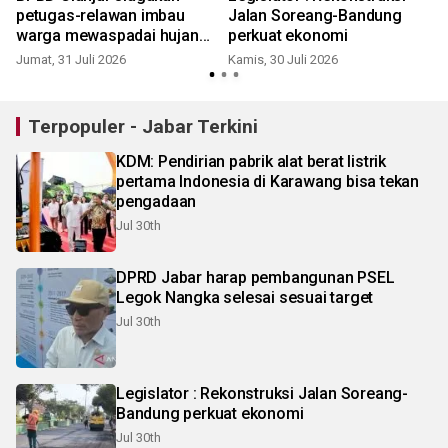
petugas-relawan imbau
Jalan Soreang-Bandung
warga mewaspadai hujan
perkuat ekonomi
lebat
Jumat, 31 Juli 2026
Kamis, 30 Juli 2026
R
Terpopuler - Jabar Terkini
KDM: Pendirian pabrik alat berat listrik
pertama Indonesia di Karawang bisa tekan
pengadaan
Jul 30th
DPRD Jabar harap pembangunan PSEL
Legok Nangka selesai sesuai target
Jul 30th
Legislator : Rekonstruksi Jalan Soreang-
Bandung perkuat ekonomi
Jul 30th