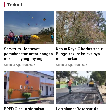
Terkait
Spektrum - Merawat
Kebun Raya Cibodas sebut
persahabatan antar-bangsa
Bunga sakura koleksinya
melalui layang-layang
mulai mekar
Senin, 3 Agustus 2026
Senin, 3 Agustus 2026
R
BPBD Cianjur siagakan
Legislator : Rekonstruksi