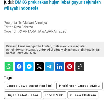
judul:
BMKG prakirakan hujan lebat guyur sejumlah
wilayah Indonesia
Pewarta: Tri Meilani Ameliya
Editor: Riza Fahriza
Copyright © ANTARA JAWABARAT 2026
Dilarang keras mengambil konten, melakukan crawling atau
pengindeksan otomatis untuk AI di situs web ini tanpa izin tertulis dari
Kantor Berita ANTARA.
Tags:
Cuaca Jawa Barat Hari Ini
Prakiraan Cuaca BMKG
Hujan Lebat Jabar
Info BMKG
Cuaca Ekstrem