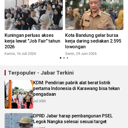
Kuningan perluas akses
Kota Bandung gelar bursa
a
kerja lewat "Job Fair" tahun
kerja daring sediakan 2.595
2026
lowongan
Kamis, 16 Juli 2026
Senin, 29 Juni 2026
S
Terpopuler - Jabar Terkini
KDM: Pendirian pabrik alat berat listrik
pertama Indonesia di Karawang bisa tekan
pengadaan
Jul 30th
DPRD Jabar harap pembangunan PSEL
Legok Nangka selesai sesuai target