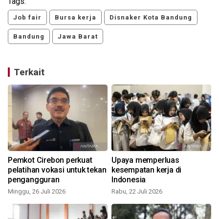
Tags:
Job fair
Bursa kerja
Disnaker Kota Bandung
Bandung
Jawa Barat
Terkait
Pemkot Cirebon perkuat
Upaya memperluas
pelatihan vokasi untuk tekan
kesempatan kerja di
pengangguran
Indonesia
Minggu, 26 Juli 2026
Rabu, 22 Juli 2026
R