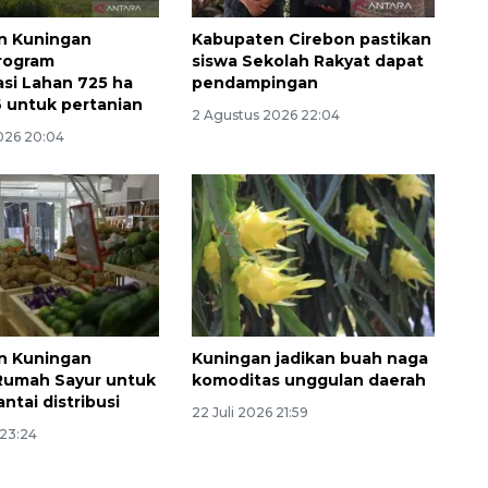
n Kuningan
Kabupaten Cirebon pastikan
rogram
siswa Sekolah Rakyat dapat
asi Lahan 725 ha
pendampingan
 untuk pertanian
2 Agustus 2026 22:04
026 20:04
n Kuningan
Kuningan jadikan buah naga
Rumah Sayur untuk
komoditas unggulan daerah
ntai distribusi
22 Juli 2026 21:59
 23:24