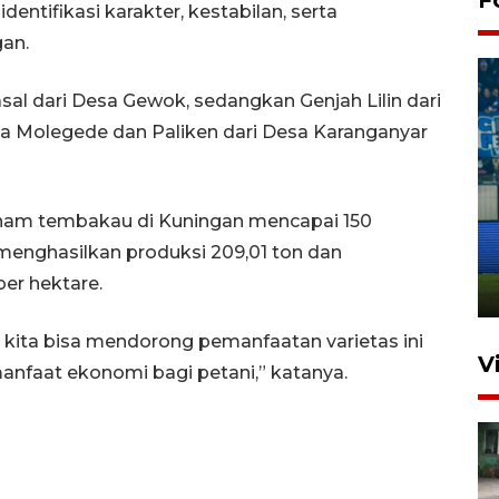
dentifikasi karakter, kestabilan, serta
an.
al dari Desa Gewok, sedangkan Genjah Lilin dari
nya Molegede dan Paliken dari Desa Karanganyar
Penutupan latihan bela negara
tanam tembakau di Kuningan mencapai 150
dan manajerial SPPI di
 menghasilkan produksi 209,01 ton dan
Balikpapan
per hektare.
31 Juli 2026 18:01
 kita bisa mendorong pemanfaatan varietas ini
V
nfaat ekonomi bagi petani,” katanya.