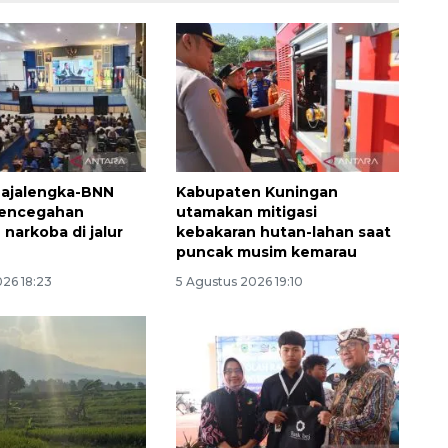
ajalengka-BNN
Kabupaten Kuningan
pencegahan
utamakan mitigasi
narkoba di jalur
kebakaran hutan-lahan saat
puncak musim kemarau
026 18:23
5 Agustus 2026 19:10
Ekonomi triwulan II-2026
tumbuh 5,29 persen
2026-08-06 18:45:00