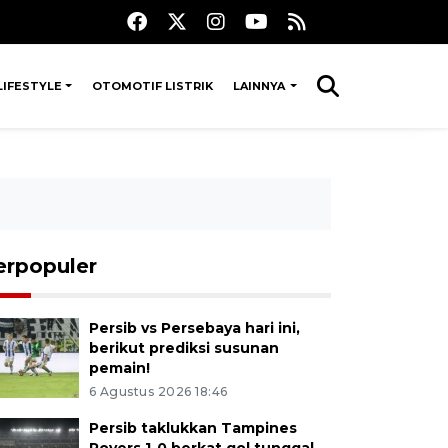
LIFESTYLE
OTOMOTIF LISTRIK
LAINNYA
erpopuler
Persib vs Persebaya hari ini,
berikut prediksi susunan
pemain!
6 Agustus 2026 18:46
Persib taklukkan Tampines