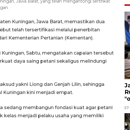
ingan, Jawa Barat, yang telah mengantongi sertifikat
gan.
aten Kuningan, Jawa Barat, memastikan dua
but telah tersertifikasi melalui penerbitan
ari Kementerian Pertanian (Kementan).
i Kuningan, Sabtu, mengatakan capaian tersebut
kuat daya saing petani sekaligus melindungi
ksud yakni Liong dan Genjah Lilin, sehingga
J
R
al Kuningan kini menjadi empat.
"
kita sedang membangun fondasi kuat agar petani
57 
ik kelas menjadi pelaku usaha yang memiliki