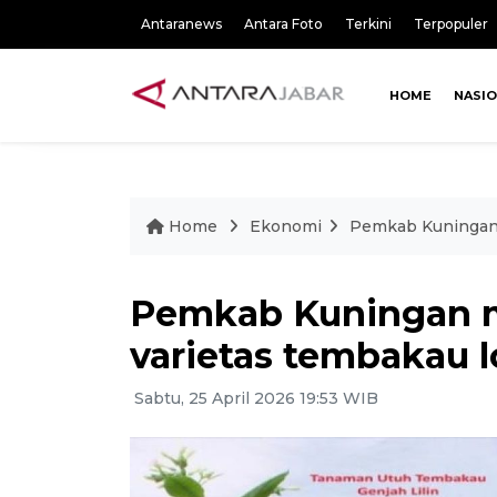
Antaranews
Antara Foto
Terkini
Terpopuler
HOME
NASI
Home
Ekonomi
Pemkab Kuningan m
Pemkab Kuningan 
varietas tembakau lo
Sabtu, 25 April 2026 19:53 WIB