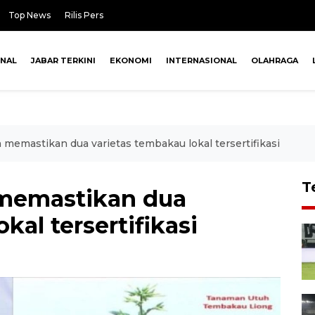
Top News
Rilis Pers
ONAL
JABAR TERKINI
EKONOMI
INTERNASIONAL
OLAHRAGA
emastikan dua varietas tembakau lokal tersertifikasi
T
memastikan dua
kal tersertifikasi