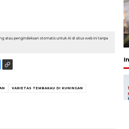
Pigai: Penangkapan begal
tetap kewenangan aparat
penegak hukum
g atau pengindeksan otomatis untuk AI di situs web ini tanpa
29 Juli 2026 00:31
I
AN
VARIETAS TEMBAKAU DI KUNINGAN