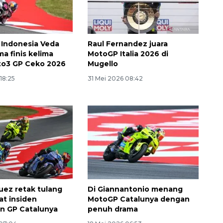
Indonesia Veda
Raul Fernandez juara
a finis kelima
MotoGP Italia 2026 di
to3 GP Ceko 2026
Mugello
 18:25
31 Mei 2026 08:42
uez retak tulang
Di Giannantonio menang
at insiden
MotoGP Catalunya dengan
n GP Catalunya
penuh drama