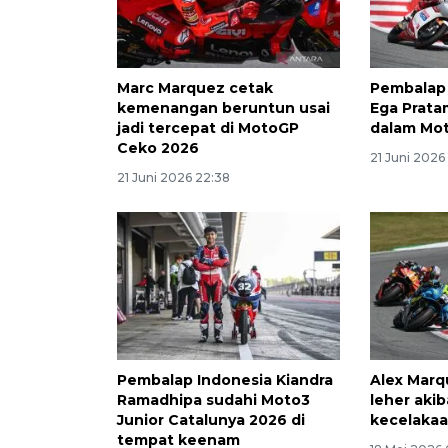
Marc Marquez cetak
Pembalap 
kemenangan beruntun usai
Ega Pratam
jadi tercepat di MotoGP
dalam Mo
Ceko 2026
21 Juni 2026
21 Juni 2026 22:38
Pembalap Indonesia Kiandra
Alex Marq
Ramadhipa sudahi Moto3
leher akib
Junior Catalunya 2026 di
kecelakaa
tempat keenam