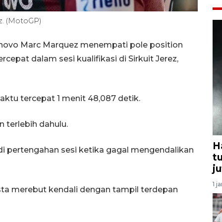
z. (MotoGP)
enovo Marc Marquez menempati pole position
epat dalam sesi kualifikasi di Sirkuit Jerez,
tu tercepat 1 menit 48,087 detik.
 terlebih dahulu.
H
di pertengahan sesi ketika gagal mengendalikan
t
j
1 j
ta merebut kendali dengan tampil terdepan