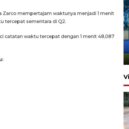
ka Zarco mempertajam waktunya menjadi 1 menit
u tercepat sementara di Q2.
Penutupan latihan bela negara
i catatan waktu tercepat dengan 1 menit 48,087
dan manajerial SPPI di
Balikpapan
31 Juli 2026 18:01
u:
V