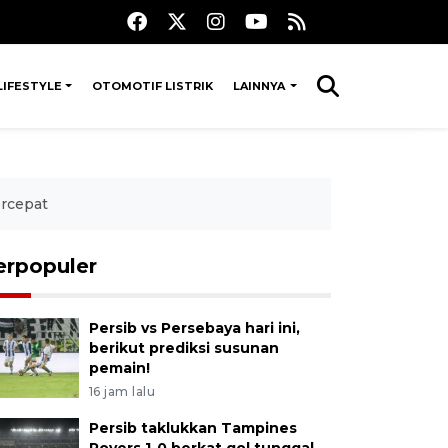
LIFESTYLE
OTOMOTIF LISTRIK
LAINNYA
ercepat
erpopuler
Persib vs Persebaya hari ini,
berikut prediksi susunan
pemain!
16 jam lalu
Persib taklukkan Tampines