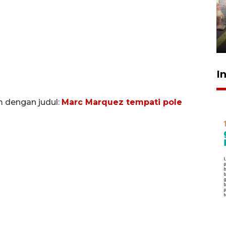
Pigai: Penangkapan begal
tetap kewenangan aparat
penegak hukum
29 Juli 2026 00:31
I
m dengan judul:
Marc Marquez tempati pole