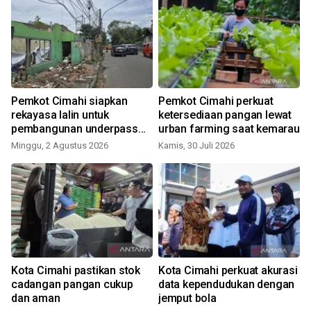
Pemkot Cimahi siapkan
Pemkot Cimahi perkuat
rekayasa lalin untuk
ketersediaan pangan lewat
pembangunan underpass
urban farming saat kemarau
Gatot Subroto
Minggu, 2 Agustus 2026
Kamis, 30 Juli 2026
R
Kota Cimahi pastikan stok
Kota Cimahi perkuat akurasi
cadangan pangan cukup
data kependudukan dengan
dan aman
jemput bola