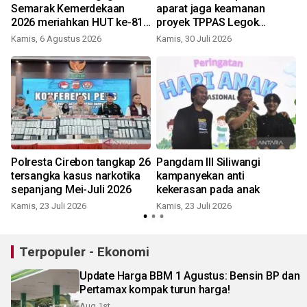
Semarak Kemerdekaan
aparat jaga keamanan
2026 meriahkan HUT ke-81
proyek TPPAS Legok
K
RI
Nangka
Kamis, 6 Agustus 2026
Kamis, 30 Juli 2026
g
Polresta Cirebon tangkap 26
Pangdam III Siliwangi
tersangka kasus narkotika
kampanyekan anti
sepanjang Mei-Juli 2026
kekerasan pada anak
Kamis, 23 Juli 2026
Kamis, 23 Juli 2026
M
Terpopuler - Ekonomi
Update Harga BBM 1 Agustus: Bensin BP dan
Pertamax kompak turun harga!
Aug 1st