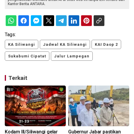
Kantor Berita ANTARA.
Tags:
KA Siliwangi
Jadwal KA Siliwangi
KAI Daop 2
Sukabumi Cipatat
Jalur Lampegan
Terkait
Kodam III/Siliwangi gelar
Gubernur Jabar pastikan