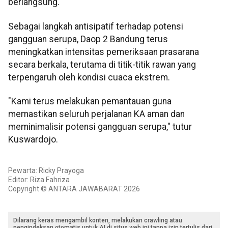
berlangsung.
Sebagai langkah antisipatif terhadap potensi
gangguan serupa, Daop 2 Bandung terus
meningkatkan intensitas pemeriksaan prasarana
secara berkala, terutama di titik-titik rawan yang
terpengaruh oleh kondisi cuaca ekstrem.
"Kami terus melakukan pemantauan guna
memastikan seluruh perjalanan KA aman dan
meminimalisir potensi gangguan serupa," tutur
Kuswardojo.
Pewarta: Ricky Prayoga
Editor: Riza Fahriza
Copyright © ANTARA JAWABARAT 2026
Dilarang keras mengambil konten, melakukan crawling atau
pengindeksan otomatis untuk AI di situs web ini tanpa izin tertulis dari