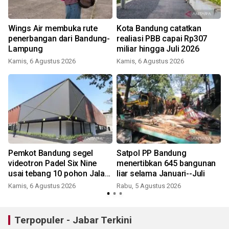
Wings Air membuka rute
Kota Bandung catatkan
penerbangan dari Bandung-
realiasi PBB capai Rp307
u
Lampung
miliar hingga Juli 2026
Kamis, 6 Agustus 2026
Kamis, 6 Agustus 2026
t
Pemkot Bandung segel
Satpol PP Bandung
videotron Padel Six Nine
menertibkan 645 bangunan
usai tebang 10 pohon Jalan
liar selama Januari--Juli
Riau
Kamis, 6 Agustus 2026
Rabu, 5 Agustus 2026
Terpopuler - Jabar Terkini