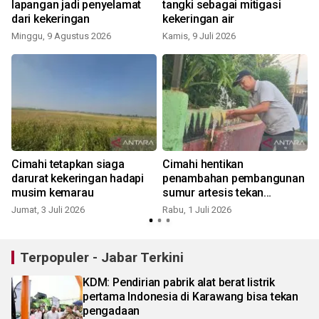
lapangan jadi penyelamat
tangki sebagai mitigasi
dari kekeringan
kekeringan air
Minggu, 9 Agustus 2026
Kamis, 9 Juli 2026
J
Cimahi tetapkan siaga
Cimahi hentikan
darurat kekeringan hadapi
penambahan pembangunan
musim kemarau
sumur artesis tekan
eksploitasi air tanah
Jumat, 3 Juli 2026
Rabu, 1 Juli 2026
S
Terpopuler - Jabar Terkini
KDM: Pendirian pabrik alat berat listrik
pertama Indonesia di Karawang bisa tekan
pengadaan