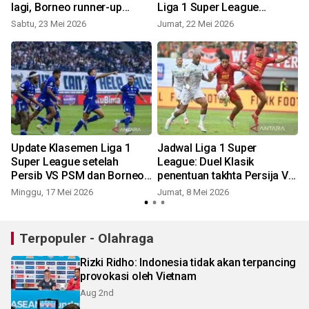
lagi, Borneo runner-up
Liga 1 Super League
meski menang 7-1
2025/26
Sabtu, 23 Mei 2026
Jumat, 22 Mei 2026
6
Update Klasemen Liga 1
Jadwal Liga 1 Super
Super League setelah
League: Duel Klasik
Persib VS PSM dan Borneo
penentuan takhta Persija Vs
FC VS Persijap
Persib Jadi Menu Utama
Minggu, 17 Mei 2026
Jumat, 8 Mei 2026
R
Terpopuler - Olahraga
Rizki Ridho: Indonesia tidak akan terpancing
provokasi oleh Vietnam
Aug 2nd