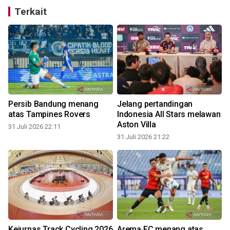
Terkait
Persib Bandung menang
Jelang pertandingan
atas Tampines Rovers
Indonesia All Stars melawan
Aston Villa
31 Juli 2026 22:11
31 Juli 2026 21:22
3
Kejurnas Track Cycling 2026
Arema FC menang atas