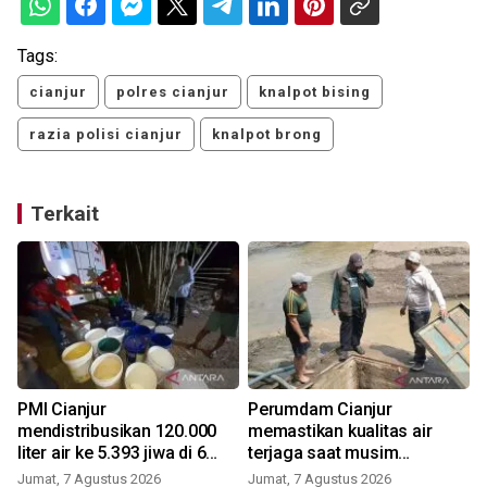
Tags:
cianjur
polres cianjur
knalpot bising
razia polisi cianjur
knalpot brong
Terkait
PMI Cianjur
Perumdam Cianjur
mendistribusikan 120.000
memastikan kualitas air
liter air ke 5.393 jiwa di 6
terjaga saat musim
kecamatan
kemarau
Jumat, 7 Agustus 2026
Jumat, 7 Agustus 2026