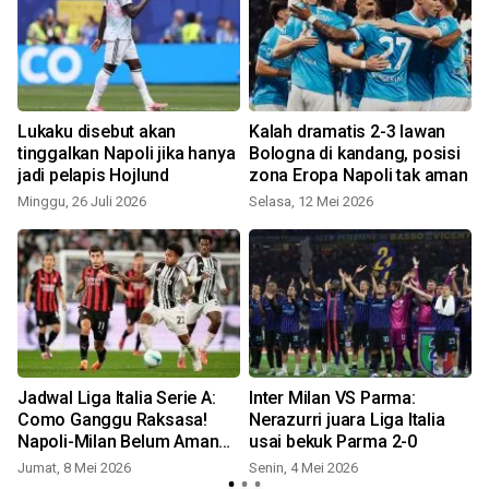
Lukaku disebut akan
Kalah dramatis 2-3 lawan
tinggalkan Napoli jika hanya
Bologna di kandang, posisi
jadi pelapis Hojlund
zona Eropa Napoli tak aman
Minggu, 26 Juli 2026
Selasa, 12 Mei 2026
Jadwal Liga Italia Serie A:
Inter Milan VS Parma:
Como Ganggu Raksasa!
Nerazurri juara Liga Italia
Napoli-Milan Belum Aman
usai bekuk Parma 2-0
ke Liga Champions
Jumat, 8 Mei 2026
Senin, 4 Mei 2026
S