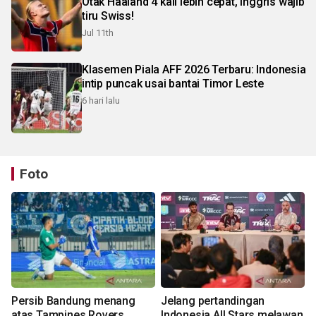
Otak Haaland 4 kali lebih cepat, Inggris wajib
tiru Swiss!
Jul 11th
Klasemen Piala AFF 2026 Terbaru: Indonesia
intip puncak usai bantai Timor Leste
6 hari lalu
Foto
Persib Bandung menang
Jelang pertandingan
atas Tampines Rovers
Indonesia All Stars melawan