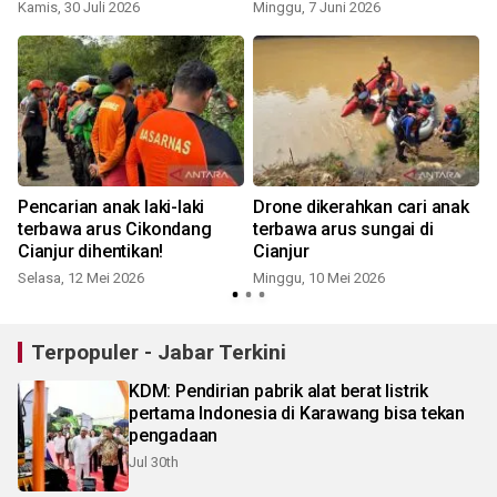
Cilaku-Cianjur
Kamis, 30 Juli 2026
Minggu, 7 Juni 2026
S
Pencarian anak laki-laki
Drone dikerahkan cari anak
terbawa arus Cikondang
terbawa arus sungai di
Cianjur dihentikan!
Cianjur
Selasa, 12 Mei 2026
Minggu, 10 Mei 2026
Terpopuler - Jabar Terkini
KDM: Pendirian pabrik alat berat listrik
pertama Indonesia di Karawang bisa tekan
pengadaan
Jul 30th