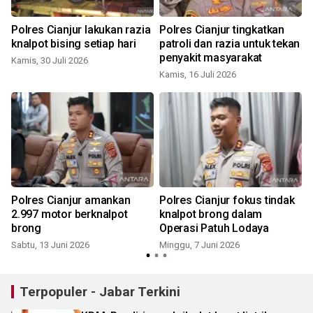
Polres Cianjur lakukan razia
Polres Cianjur tingkatkan
a
knalpot bising setiap hari
patroli dan razia untuk tekan
penyakit masyarakat
Kamis, 30 Juli 2026
Kamis, 16 Juli 2026
Polres Cianjur amankan
Polres Cianjur fokus tindak
2.997 motor berknalpot
knalpot brong dalam
brong
Operasi Patuh Lodaya
Sabtu, 13 Juni 2026
Minggu, 7 Juni 2026
S
Terpopuler - Jabar Terkini