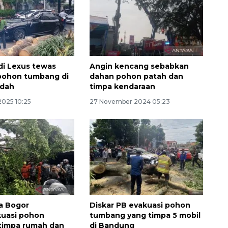
i Lexus tewas
Angin kencang sebabkan
pohon tumbang di
dahan pohon patah dan
ndah
timpa kendaraan
2025 10:25
27 November 2024 05:23
Memberantas kejahatan
jalanan Jakarta
2026-08-05 18:00:00
a Bogor
Diskar PB evakuasi pohon
uasi pohon
tumbang yang timpa 5 mobil
timpa rumah dan
di Bandung