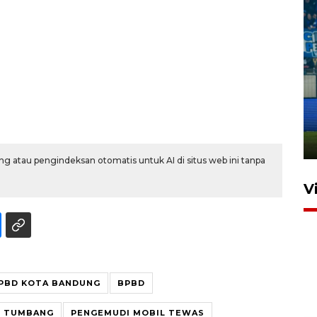
Penutupan latihan bela negara
dan manajerial SPPI di
Balikpapan
31 Juli 2026 18:01
g atau pengindeksan otomatis untuk AI di situs web ini tanpa
V
PBD KOTA BANDUNG
BPBD
N TUMBANG
PENGEMUDI MOBIL TEWAS