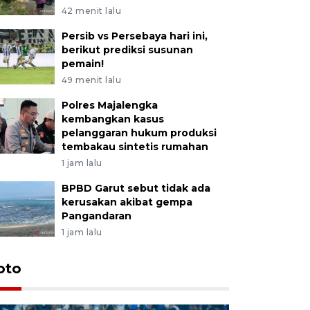
42 menit lalu
Persib vs Persebaya hari ini,
berikut prediksi susunan
pemain!
49 menit lalu
Polres Majalengka
kembangkan kasus
pelanggaran hukum produksi
tembakau sintetis rumahan
1 jam lalu
BPBD Garut sebut tidak ada
kerusakan akibat gempa
Pangandaran
1 jam lalu
oto