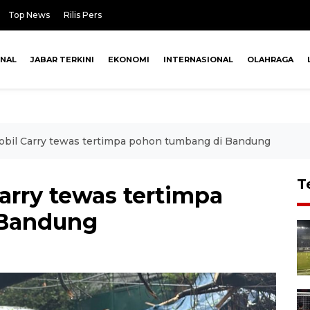
Top News
Rilis Pers
ONAL
JABAR TERKINI
EKONOMI
INTERNASIONAL
OLAHRAGA
bil Carry tewas tertimpa pohon tumbang di Bandung
T
rry tewas tertimpa
 Bandung