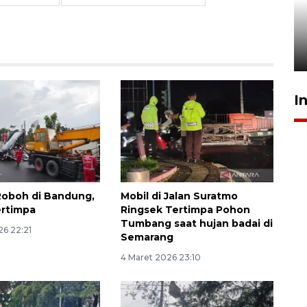
Pigai: Penangkapan begal
tetap kewenangan aparat
penegak hukum
29 Juli 2026 00:31
I
Roboh di Bandung,
Mobil di Jalan Suratmo
ertimpa
Ringsek Tertimpa Pohon
Tumbang saat hujan badai di
26 22:21
Semarang
4 Maret 2026 23:10