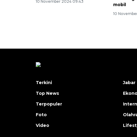
10 November 2024 09:43
mobil
10 November
Terkini
Jabar 
Top News
Ekon
Terpopuler
Inter
Foto
Olahr
Video
Lifest