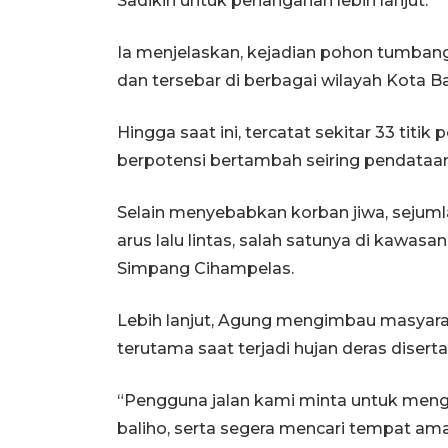
Sadikin untuk penanganan lebih lanjut.
Ia menjelaskan, kejadian pohon tumbang 
dan tersebar di berbagai wilayah Kota B
Hingga saat ini, tercatat sekitar 33 tit
berpotensi bertambah seiring pendataan
Selain menyebabkan korban jiwa, sej
arus lalu lintas, salah satunya di kawa
Simpang Cihampelas.
Lebih lanjut, Agung mengimbau masyar
terutama saat terjadi hujan deras disert
“Pengguna jalan kami minta untuk meng
baliho, serta segera mencari tempat ama