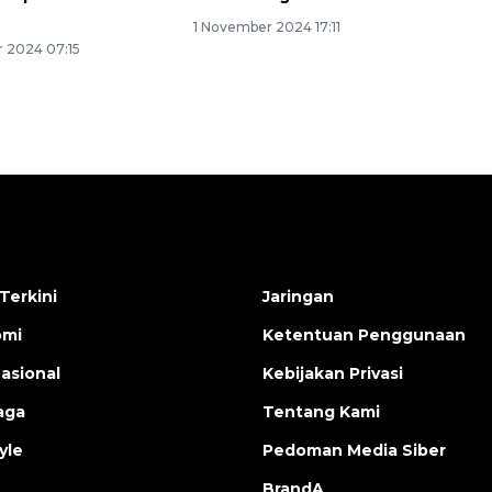
1 November 2024 17:11
 2024 07:15
Terkini
Jaringan
omi
Ketentuan Penggunaan
nasional
Kebijakan Privasi
aga
Tentang Kami
yle
Pedoman Media Siber
BrandA