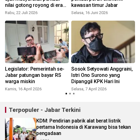
nilai gotong royong di era
kawasan timur Jabar
K
digital
Rabu, 22 Juli 2026
Selasa, 16 Juni 2026
Legislator: Pemerintah se-
Sosok Setyowati Anggraini,
Jabar patungan bayar RS
Istri Ono Surono yang
warga miskin
Dipanggil KPK Hari Ini
Kamis, 16 April 2026
Selasa, 7 April 2026
R
Terpopuler - Jabar Terkini
KDM: Pendirian pabrik alat berat listrik
pertama Indonesia di Karawang bisa tekan
pengadaan