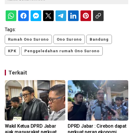
Tags:
Rumah Ono Surono
Ono Surono
Bandung
KPK
Penggeledahan rumah Ono Surono
Terkait
Wakil Ketua DPRD Jabar
DPRD Jabar : Cirebon dapat
r
ajak masyarakat perkuat
perkuat peran ekonomi