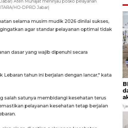
Jabar) Aten Munajat meninjau posko pelayanan
(ANTARA/HO-DPRD Jabar)
atan selama musim mudik 2026 dinilai sukses,
ngatkan agar standar pelayanan optimal tidak
nan dasar yang wajib dipenuhi secara
Lebaran tahun ini berjalan dengan lancar," kata
B
d
a
g salah satunya membidangi kesehatan terus
mastikan pelayanan kesehatan tetap berjalan
1 j
ebaran.