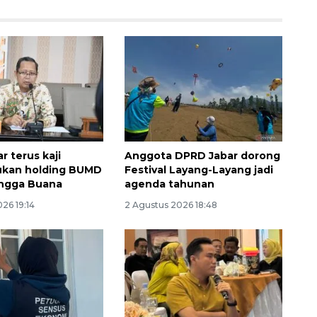
r terus kaji
Anggota DPRD Jabar dorong
kan holding BUMD
Festival Layang-Layang jadi
angga Buana
agenda tahunan
26 19:14
2 Agustus 2026 18:48
Sinyal positif perekonomian
Indonesia
2026-08-05 15:00:00