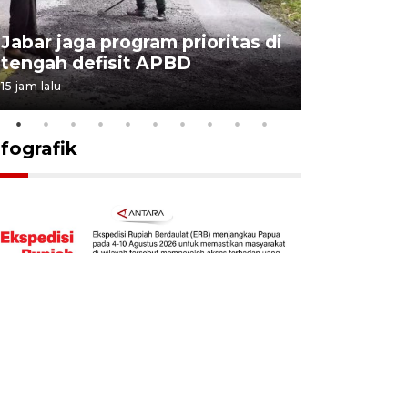
KSP past
Jabar jaga program prioritas di
Sekolah 
tengah defisit APBD
dimulai
15 jam lalu
16 jam lalu
nfografik