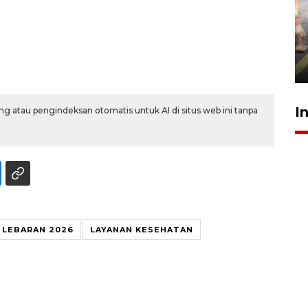
Pigai: Penangkapan begal
tetap kewenangan aparat
penegak hukum
29 Juli 2026 00:31
I
g atau pengindeksan otomatis untuk AI di situs web ini tanpa
 LEBARAN 2026
LAYANAN KESEHATAN