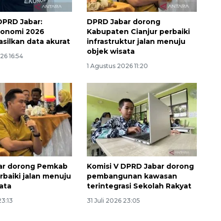
DPRD Jabar:
DPRD Jabar dorong
konomi 2026
Kabupaten Cianjur perbaiki
asilkan data akurat
infrastruktur jalan menuju
objek wisata
26 16:54
1 Agustus 2026 11:20
ar dorong Pemkab
Komisi V DPRD Jabar dorong
rbaiki jalan menuju
pembangunan kawasan
ata
terintegrasi Sekolah Rakyat
23:13
31 Juli 2026 23:05