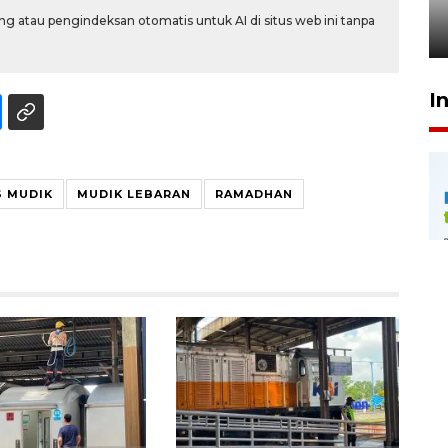
penegak hukum
g atau pengindeksan otomatis untuk AI di situs web ini tanpa
29 Juli 2026 00:31
I
S MUDIK
MUDIK LEBARAN
RAMADHAN