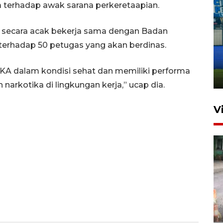
 terhadap awak sarana perkeretaapian.
 secara acak bekerja sama dengan Badan
Penutupan latihan bela negara
 terhadap 50 petugas yang akan berdinas.
dan manajerial SPPI di
Balikpapan
KA dalam kondisi sehat dan memiliki performa
31 Juli 2026 18:01
arkotika di lingkungan kerja,” ucap dia.
V
Pigai: Penangkapan begal
tetap kewenangan aparat