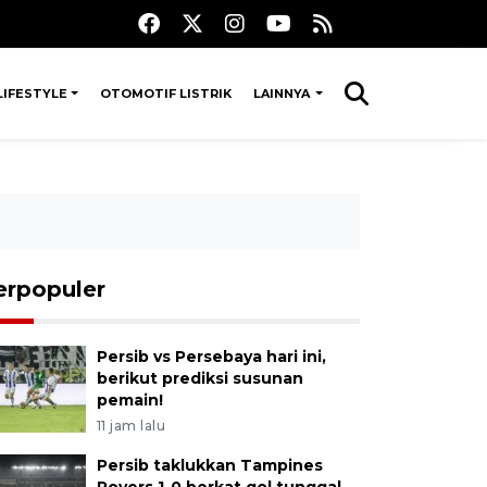
LIFESTYLE
OTOMOTIF LISTRIK
LAINNYA
erpopuler
Persib vs Persebaya hari ini,
berikut prediksi susunan
pemain!
11 jam lalu
Persib taklukkan Tampines