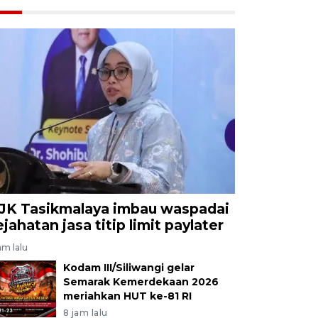
JK Tasikmalaya imbau waspadai
ejahatan jasa titip limit paylater
am lalu
Kodam III/Siliwangi gelar
Semarak Kemerdekaan 2026
meriahkan HUT ke-81 RI
8 jam lalu