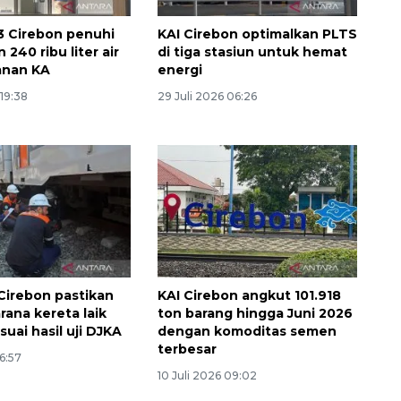
3 Cirebon penuhi
KAI Cirebon optimalkan PLTS
240 ribu liter air
di tiga stasiun untuk hemat
anan KA
energi
 19:38
29 Juli 2026 06:26
Memberantas kejahatan
jalanan Jakarta
2026-08-05 18:00:00
Cirebon pastikan
KAI Cirebon angkut 101.918
rana kereta laik
ton barang hingga Juni 2026
suai hasil uji DJKA
dengan komoditas semen
terbesar
16:57
10 Juli 2026 09:02