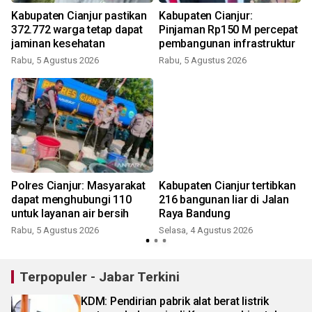
Kabupaten Cianjur pastikan
Kabupaten Cianjur:
P
372.772 warga tetap dapat
Pinjaman Rp150 M percepat
jaminan kesehatan
pembangunan infrastruktur
Rabu, 5 Agustus 2026
Rabu, 5 Agustus 2026
Polres Cianjur: Masyarakat
Kabupaten Cianjur tertibkan
dapat menghubungi 110
216 bangunan liar di Jalan
untuk layanan air bersih
Raya Bandung
Rabu, 5 Agustus 2026
Selasa, 4 Agustus 2026
Terpopuler - Jabar Terkini
KDM: Pendirian pabrik alat berat listrik