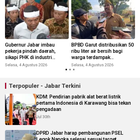
Gubernur Jabar imbau
BPBD Garut distribusikan 50
pekerja pindah daerah,
ribu liter air bersih bagi
sikapi PHK di industri
warga terdampak
garmen Cimahi
kekeringan
Selasa, 4 Agustus 2026
Selasa, 4 Agustus 2026
Terpopuler - Jabar Terkini
KDM: Pendirian pabrik alat berat listrik
pertama Indonesia di Karawang bisa tekan
pengadaan
Jul 30th
DPRD Jabar harap pembangunan PSEL
Legok Nangka selesai sesuai target