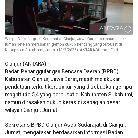
Warga Desa Nagrak, Kecamatan Cianjur, Jawa Barat, bertahan di luar
rumah setelah merasakan gempa cukup kencang yang terpusat di
Kabupaten Sukabumi, Jumat (13/3/2026). ANTARA/Ahmad Fikri.
Cianjur (ANTARA) -
Badan Penanggulangan Bencana Daerah (BPBD)
Kabupaten Cianjur, Jawa Barat, masih melakukan
pendataan terkait kerusakan yang disebabkan gempa
magnitudo 5,4 yang berpusat di Kabupaten Sukabumi,
namun dirasakan cukup keras di sebagian besar
wilayah Cianjur, Jumat.
Sekretaris BPBD Cianjur Asep Sudarajat, di Cianjur,
Jumat, mengatakan berdasarkan informasi Badan