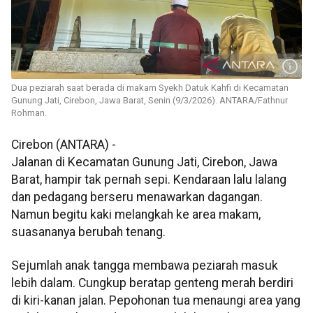
Dua peziarah saat berada di makam Syekh Datuk Kahfi di Kecamatan
Gunung Jati, Cirebon, Jawa Barat, Senin (9/3/2026). ANTARA/Fathnur
Rohman.
Cirebon (ANTARA) -
Jalanan di Kecamatan Gunung Jati, Cirebon, Jawa
Barat, hampir tak pernah sepi. Kendaraan lalu lalang
dan pedagang berseru menawarkan dagangan.
Namun begitu kaki melangkah ke area makam,
suasananya berubah tenang.
Sejumlah anak tangga membawa peziarah masuk
lebih dalam. Cungkup beratap genteng merah berdiri
di kiri-kanan jalan. Pepohonan tua menaungi area yang