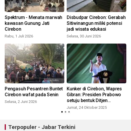
t
Spektrum - Menata marwah
Disbudpar Cirebon: Gerabah
l
kawasan Gunung Jati
Sitiwinangun miliki potensi
Cirebon
jadi wisata edukasi
Rabu, 1 Juli 2026
Selasa, 30 Juni 2026
Pengasuh Pesantren Buntet
Kunker di Cirebon, Wapres
Cirebon wafat pada Senin
Gibran: Presiden Prabowo
setuju bentuk Ditjen
Selasa, 2 Juni 2026
Pesantren
Jumat, 24 Oktober 2025
Terpopuler - Jabar Terkini