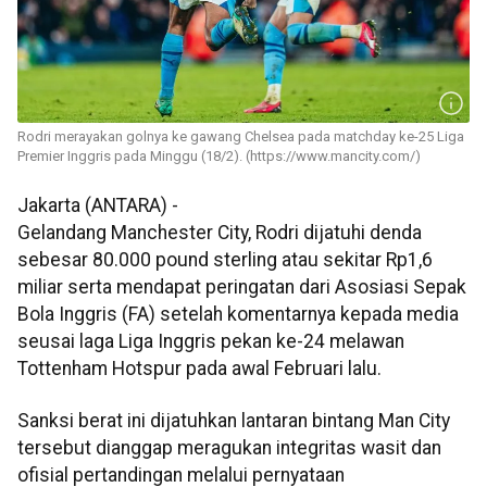
Rodri merayakan golnya ke gawang Chelsea pada matchday ke-25 Liga
Premier Inggris pada Minggu (18/2). (https://www.mancity.com/)
Jakarta (ANTARA) -
Gelandang Manchester City, Rodri dijatuhi denda
sebesar 80.000 pound sterling atau sekitar Rp1,6
miliar serta mendapat peringatan dari Asosiasi Sepak
Bola Inggris (FA) setelah komentarnya kepada media
seusai laga Liga Inggris pekan ke-24 melawan
Tottenham Hotspur pada awal Februari lalu.
Sanksi berat ini dijatuhkan lantaran bintang Man City
tersebut dianggap meragukan integritas wasit dan
ofisial pertandingan melalui pernyataan