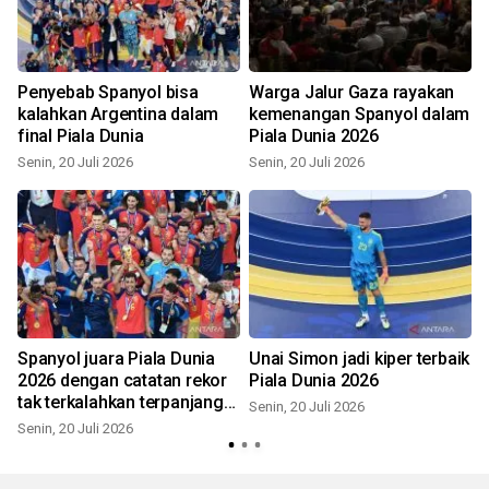
Penyebab Spanyol bisa
Warga Jalur Gaza rayakan
kalahkan Argentina dalam
kemenangan Spanyol dalam
final Piala Dunia
Piala Dunia 2026
Senin, 20 Juli 2026
Senin, 20 Juli 2026
S
Spanyol juara Piala Dunia
Unai Simon jadi kiper terbaik
2026 dengan catatan rekor
Piala Dunia 2026
a
tak terkalahkan terpanjang
Senin, 20 Juli 2026
dalam sejarah
Senin, 20 Juli 2026
S