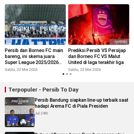
Persib dan Borneo FC main
Prediksi Persib VS Persijap
f
bareng, ini skema juara
dan Borneo FC VS Malut
Super League 2025/2026
United di laga terakhir liga
kedua tim!
Sabtu, 23 Mei 2026
Sabtu, 23 Mei 2026
Terpopuler - Persib To Day
Persib Bandung siapkan line-up terbaik saat
hadapi Arema FC di Piala Presiden
Jul 24th