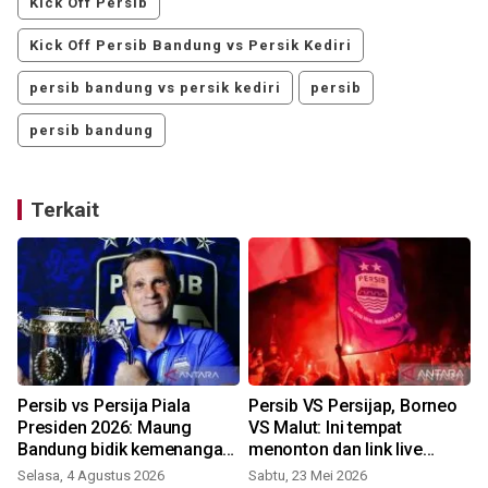
Kick Off Persib
Kick Off Persib Bandung vs Persik Kediri
persib bandung vs persik kediri
persib
persib bandung
Terkait
Persib vs Persija Piala
Persib VS Persijap, Borneo
Presiden 2026: Maung
VS Malut: Ini tempat
Bandung bidik kemenangan
menonton dan link live
atas Macan Kemayoran
streamingnya!
Selasa, 4 Agustus 2026
Sabtu, 23 Mei 2026
S