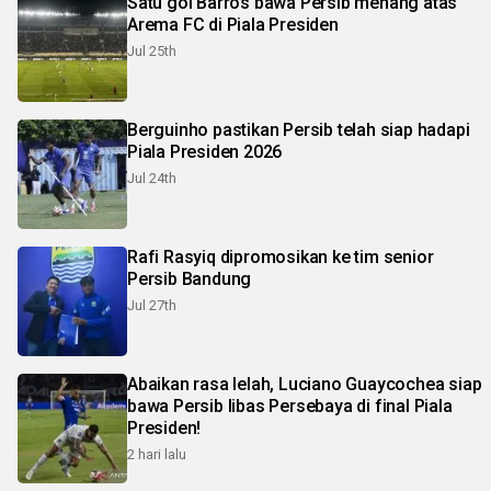
Satu gol Barros bawa Persib menang atas
Arema FC di Piala Presiden
Jul 25th
Berguinho pastikan Persib telah siap hadapi
Piala Presiden 2026
Jul 24th
Rafi Rasyiq dipromosikan ke tim senior
Persib Bandung
Jul 27th
Abaikan rasa lelah, Luciano Guaycochea siap
bawa Persib libas Persebaya di final Piala
Presiden!
2 hari lalu