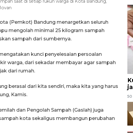
mpah saat di setiap rukun warga di Kota Bandung,
 Jovan
ota (Pemkot) Bandung menargetkan seluruh
mpu mengolah minimal 25 kilogram sampah
askan sampah dari sumbernya.
engatakan kunci penyelesaian persoalan
ikir warga, dari sekadar membayar agar sampah
ak dari rumah.
K
 berasal dari kita sendiri, maka kita yang harus
j
ung, Kamis.
50 
milah dan Pengolah Sampah (Gaslah) juga
n sampah kota sekaligus membangun perubahan