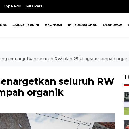
Top News
Rilis Pers
ONAL
JABAR TERKINI
EKONOMI
INTERNASIONAL
OLAHRAGA
ng menargetkan seluruh RW olah 25 kilogram sampah organ
T
enargetkan seluruh RW
ampah organik