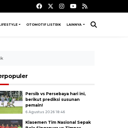
LIFESTYLE
OTOMOTIF LISTRIK
LAINNYA
ik
erpopuler
Persib vs Persebaya hari ini,
berikut prediksi susunan
pemain!
6 Agustus 2026 18:46
Klasemen Tim Nasional Sepak