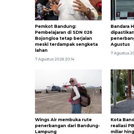
Pemkot Bandung:
Bandara 
Pembelajaran di SDN 026
dipastika
Bojongloa tetap berjalan
penerbang
meski terdampak sengketa
Agustus
lahan
7 Agustus 2
7 Agustus 2026 20:14
Wings Air membuka rute
Kota Ban
penerbangan dari Bandung-
realiasi 
Lampung
miliar hin