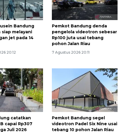
Husein Bandung
Pemkot Bandung denda
n siap melayani
pengelola videotron sebesar
an jet pada 14
Rp100 juta usai tebang
pohon Jalan Riau
026 20:12
7 Agustus 2026 20:11
Memacu produksi sawit untuk
penuhi kebutuhan
2026-08-09 12:00:00
dung catatkan
Pemkot Bandung segel
PBB capai Rp307
videotron Padel Six Nine usai
gga Juli 2026
tebang 10 pohon Jalan Riau