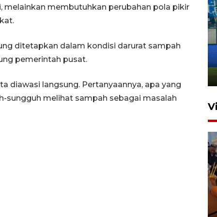
, melainkan membutuhkan perubahan pola pikir
kat.
Penutupan latihan bela negara
dung ditetapkan dalam kondisi darurat sampah
dan manajerial SPPI di
ung pemerintah pusat.
Balikpapan
31 Juli 2026 18:01
kita diawasi langsung. Pertanyaannya, apa yang
uh-sungguh melihat sampah sebagai masalah
V
Taklukkan DPMM FC, Persib
amankan tiket semifinal Piala