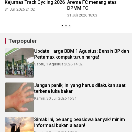
Kejurnas Track Cycling 2026
Arema FC menang atas
DPMM FC
31 Juli 2026 21:02
31 Juli 2026 18:03
3
Terpopuler
Update Harga BBM 1 Agustus: Bensin BP dan
Pertamax kompak turun harga!
Sabtu, 1 Agustus 2026 14:52
Jangan panik, ini yang harus dilakukan saat
terkena luka bakar
Kamis, 30 Juli 2026 16:31
Simak ini, peluang beasiswa banyak! minim
informasi bukan alasan!