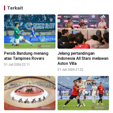
Terkait
Persib Bandung menang
Jelang pertandingan
atas Tampines Rovers
Indonesia All Stars melawan
Aston Villa
31 Juli 2026 22:11
31 Juli 2026 21:22
3