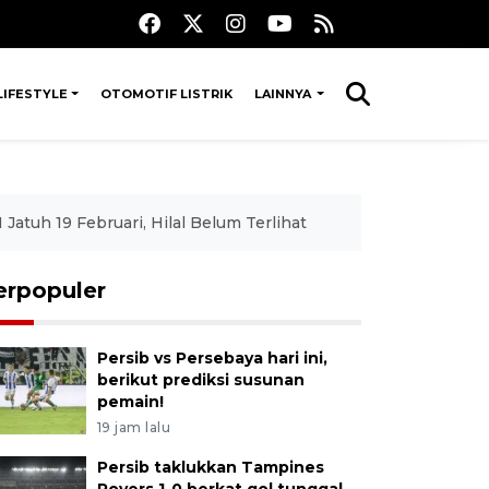
LIFESTYLE
OTOMOTIF LISTRIK
LAINNYA
tuh 19 Februari, Hilal Belum Terlihat
erpopuler
Persib vs Persebaya hari ini,
berikut prediksi susunan
pemain!
19 jam lalu
Persib taklukkan Tampines