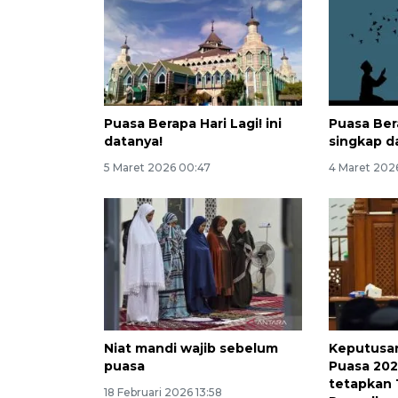
Puasa Berapa Hari Lagi! ini
Puasa Bera
datanya!
singkap d
5 Maret 2026 00:47
4 Maret 202
Niat mandi wajib sebelum
Keputusan
puasa
Puasa 202
tetapkan 
18 Februari 2026 13:58