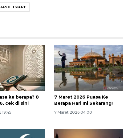
HASIL ISBAT
Vaksin HPV untuk siswa laki-
uasa ke berapa? 8
7 Maret 2026 Puasa Ke
, cek di sini
Berapa Hari Ini Sekarang!
laki
 19:45
7 Maret 2026 04:00
2026-08-06 06:30:00