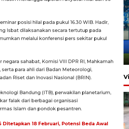
minar posisi hilal pada pukul 16.30 WIB. Hadir,
ang Isbat dilaksanakan secara tertutup pada
Penutupan latihan bela negara
mumkan melalui konferensi pers sekitar pukul
dan manajerial SPPI di
Balikpapan
31 Juli 2026 18:01
esar negara sahabat, Komisi VIII DPR RI, Mahkamah
 serta para ahli dari Badan Meteorologi,
V
adan Riset dan Inovasi Nasional (BRIN).
Teknologi Bandung (ITB), perwakilan planetarium,
r falak dari berbagai organisasi
ormas Islam dan pondok pesantren.
itetapkan 18 Februari, Potensi Beda Awal