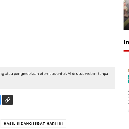
Pigai: Penangkapan begal
tetap kewenangan aparat
penegak hukum
29 Juli 2026 00:31
I
g atau pengindeksan otomatis untuk AI di situs web ini tanpa
HASIL SIDANG ISBAT HARI INI