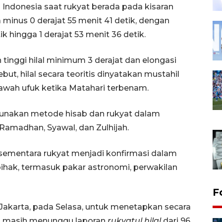
h Indonesia saat rukyat berada pada kisaran
 minus 0 derajat 55 menit 41 detik, dengan
ik hingga 1 derajat 53 menit 36 detik.
inggi hilal minimum 3 derajat dan elongasi
ut, hilal secara teoritis dinyatakan mustahil
bawah ufuk ketika Matahari terbenam.
gunakan metode hisab dan rukyat dalam
 Ramadhan, Syawal, dan Zulhijah.
, sementara rukyat menjadi konfirmasi dalam
pihak, termasuk pakar astronomi, perwakilan
F
, Jakarta, pada Selasa, untuk menetapkan secara
g masih menunggu laporan
rukyatul hilal
dari 96