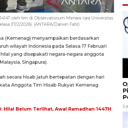
4147 oleh tim di Observatorium Menara Iqra Universitas
asa (17/2/2026). (ANTARA/Darwin Fatir)
ma (Kemenag) menyampaikan berdasarkan
luruh wilayah Indonesia pada Selasa 17 Februari
 hilal yang disepakati negara-negara anggota
alaysia, Singapura).
ah secara hisab jatuh bertepatan dengan hari
O
," kata Anggota Tim Hisab Rukyat Kemenag
P
P
2 j
: Hilal Belum Terlihat, Awal Ramadhan 1447H