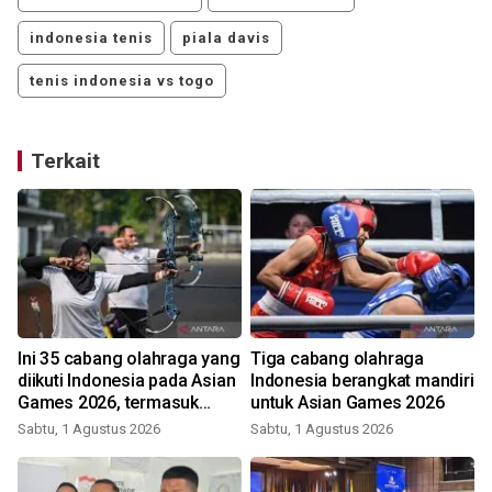
indonesia tenis
piala davis
tenis indonesia vs togo
Terkait
-
Ini 35 cabang olahraga yang
Tiga cabang olahraga
diikuti Indonesia pada Asian
Indonesia berangkat mandiri
i
Games 2026, termasuk
untuk Asian Games 2026
padel dan MMA!
Sabtu, 1 Agustus 2026
Sabtu, 1 Agustus 2026