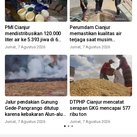
PMI Cianjur
Perumdam Cianjur
mendistribusikan 120.000
memastikan kualitas air
liter air ke 5.393 jiwa di 6
terjaga saat musim
kecamatan
kemarau
Jumat, 7 Agustus 2026
Jumat, 7 Agustus 2026
Jalur pendakian Gunung
DTPHP Cianjur mencatat
Gede-Pangrango ditutup
serapan GKG mencapai 577
karena kebakaran Alun-alun
ribu ton
Suryakancana
Jumat, 7 Agustus 2026
Jumat, 7 Agustus 2026